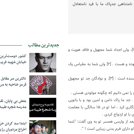
نامتناهی جدپاک ما با فرد نامتعادل
جدیدترین مطالب
جد ما ؛ اصل و نسبش به انبیای الهی و منابع نور و مخازن وحیانی میرسد[۱]، ولی اجداد شما مجهول و فاقد هویت و
کشور دوست‌ترین ف
خیابان شهید فری
نسل جد ما دارای یک دختر معصوم و ۱۱ امام معصوم و پاک از گناه و خطا بوده و هست . [۲] ولی شما به مقیاس یک
نوادگان جد ما ، دارای شجره اصل و نسب هستند، که نمونه آن شحره نویسنده است : [۳]. و نوادگان جد تو مجهول
دکترین سر مقاب
قرمز ضاحیه به مرز
 را نمی دانیم که چگونه مولودی هستی .
 جد ما پاک دامن و امین بود و با بانویی
بغض بی پایان، تق
مدرسه شجره طیبه
بدون شوهر (حضرت خدیجه) و در چارچوب پذیرفته و با اداب و رسوم خواستگاری کرد ، اما تو در ۱۵ سالگی با معلمت
با او ازدواج کردی .
بعد از وارسی همسر تو به وی گفت: “شما
ابتدا سد کردن ح
 دارای فرم بدنی زیبایی است ! “.
اخراج مزدوران رژی