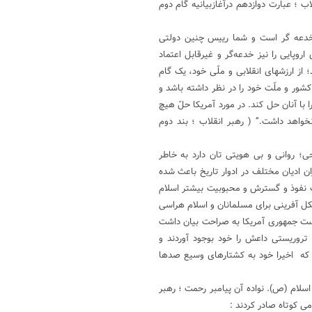
ب ؛ عبارت دوازدهم درآغازبیانیه گام دوم
؛خدعه گر است و شما رییس چنین دولتی
 اروپایی را نیز خدعه‌گر و غیرقابل اعتماد
 از ارزشهای انقلابی و ملّی خود، یک گام
شور و ملّت خود را در نظر داشته باشد و
با آنان حل کند. در مورد آمریکا حلّ هیچ
واهد داشت.” ( رهبر انقلاب ؛ بند دوم
؛ روانی و بی هویتی تان دارد به خاطر
ن ادیان مختلف در ادوار تاریخ باعث شده
ب نفوذ و گسترش و محبوبیت بیشتر اسلام
کل آفرینی برای مسلمانان و اسلام هراسی
است جمهوری آمریکا به صراحت بیان داشت
روریستی داعش را خود بوجود آوردند و
م که اخیرا خود به کشتارهای وسیع صدها
 اسلام (ص). نواده آن پیامبر رحمت ؛ رهبر
ی کوتاه صادر کردند :