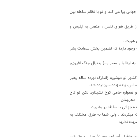
هانی بپا می کند و تو با نظام سلطه بین
 از طریق هوای نفس ، متصل به ابلیس و
ی هویت .
رت وجود دارد؛ که تضمین بخش سعادت بشر
 ایتالیا و مصر و…) بدنبال جنگ افروزی
ور تو دوشیزه ژاندارک نوزده ساله رهبر
ساس، زنده زنده سوزانیده شد.
 همواره حامی کوخ نشینان. لکن تو کاخ
ه محرومان
ده جهانی با سلطه بر بشریت .
یت میکردند . ولی شما به طرق مختلف به
ریت ندارید.
دین ماقبل آن (مسیحیت) یعنی پروتستان