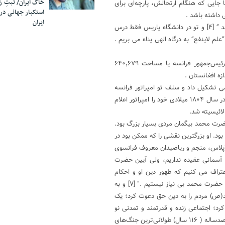
خاک ایران/ ثبتِ 
جایی که هنگام ارتحالش، پارچه‌ای برای
استکبار جهانی در
 داشته باشد .
ایران
جد ما ” به مکتب نرفت و خط ننوشت ؛ به غمزه مسئله آموز صد مدرس شد ” [۴] و تو در دانشگاه پاریس فقط درس
م لاینفع” به درگاه الهی پناه می بریم .
جد ما ، پیام آور و برگزیده الهی برای کل عالم بشریت است و تو فقط رئیس‌جمهور فرانسه یا مساحت ۶۴۰٬۶۷۹
 تشکیل داد و سلف تو امپراتور فرانسه
ناپلئون بناپارت بود که در انقلاب کبیر فرانسه ، در سال ۱۷۹۹ کودتا نمود و در سال ۱۸۰۴ میلادی خود را امپراتور اعلام
لائیسیته شد.
رت محمد بی­گمان مردی بسیار بزرگ بود.
بود. او بزرگترین نقشی را که ممکن بود در
د در روی زمین ایفا کرد.” [۶] و پیرسیمون لاپلاس، منجم و ریاضی­دان معروف فرانسوی
ن آسمانی عقیده نداریم، ولی آیین حضرت
عتراف می کنیم که ظهور دین او و احکام
خردمندانه­اش بزرگ و با ارزش می باشد و به همین جهت از پذیرش تعالیم حضرت محمد بی نیاز نیستیم .” [۷] و به
د(ص) مردم را به دین حق دعوت کرد؛ یک
 کرد؛ اجتماعی زنده و قدرتمند و تمدنی نو
ایجاد کرد. ” و نیاکان تو تمدن خراب کن بودند . که فقط یک نمونه آن جنگ صدساله ( ۱۱۶ سال) طولانی‌ترین جنگ‌های