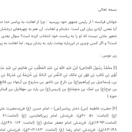
بسمه تعالی
جوانان فرانسه ! از رئیس جمهور خود بپرسید : چرا از اهانت به پیامبر خدا حم
آیا معنی آزادی بیان این است: دشنام و اهانت، آن هم به چهره‌های درخشان 
شعور ملتی نیست که او را به ریاست خود انتخاب کرده است؟ سوال بعدی ا
است؟ و اگر کسی چیزی در این‌باره نوشت باید به زندان برود، اما اهانت به پیامبر آزاد ا
زیر نویس :
[۱] محُمَّدٌ رَسُولُ اللهِ(ص) ابْنُ عَبْدِ اللهِ بْنِ عَبْدِ المُطَّلِبِ بْنِ هَاشِمِ بْنِ عَبْدِ مَن
لُؤَی بْنِ غَالِبِ بْنِ فِهْرِ بْنِ مَالِک بْنِ النَّضْرِ بْنِ کنَانَةَ بْنِ خُزَیمَةَ بْنِ مُدْرِکةَ بْنِ إ
بن…إسماعیل بن إبراهیم(ع) بن تارخ بن تاخور بن ساروخ بن أرعواء بن فال
بن نوح(ع) بن لمک بن متوشلخ بن إدریس(ع) بن یارد بن مهلائیل بن قینا
حوزه )
(امامت‌:۹۴