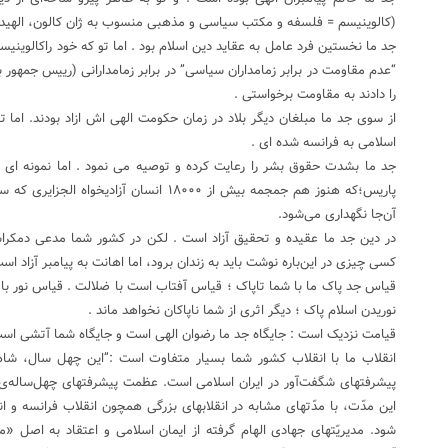
(کالوینیسم = فلسفه و مکتب سیاسی و مذهبی منسوب به ژان کالون، الهیدا
جد ما نخستین فرد عامل به عقاید دین اسلام بود . اما تو که خود راکالوینی
“عدم مقاومت در برابر زمامداران سیاسی” در برابر زمامدارانی (رییس جمهور
را دادند به مقاومت برخواستی .
از سوی جد ما مبلغان دیگر بلاد در زمان حکومت الهی اش ازاد بودند. اما ت
اسلامی به فرانسه شده ای .
جد ما بشدت حقوق بشر را رعایت کرده و توصیه می نمود . اما نمونه ای 
پاریس؛که هنوز هم جمجمه بیش از ۱۸۰۰۰ انسان آز
آن‌جا نگهداری می‌شود.
در دین جد ما عقیده و تحقیق آزاد است . لکن در کشور شما مدعی دمکرا
کسی چیزی در این‌باره نوشت باید به زندان برود، اما اهانت به پیامبر آزاد اس
قیاس جد پاک ما با شما تاپاک ؛ قیاس آفتاب است با ضلالت . قیاس نور با 
نوریدن اسلام پاک ؛ دیگر اثری از شما ناپاکان نخواهد ماند .
قیامت نزدیک است : جایگاه جد ما رضوان الهی است و جایگاه شما آتشی است
انقلاب ما با انقلاب کشور شما بسیار متفاوت است :”این چهل سال، شا
پیشرفتهای شگفت‌آور در ایران اسلامی است. عظمت پیشرفتهای چهل‌ساله‌ی م
این مدّت، با مدّتهای مشابه در انقلابهای بزرگی همچون انقلاب فرانسه و ا
شود. مدیریّتهای جهادی الهام گرفته از ایمان اسلامی و اعتقاد به اصل «ما