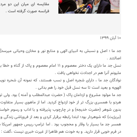
مقایسه ای میان این دو مرد 
فرانسه صورت گرفته است .
۱۰ آبان ۱۳۹۹
اصالتند .
ملیونم آنرا هم در اجدادت نخواهی یافت .
الهویه و بعید است تا سه نسل قبل خود را هم بدانی .
جد ما مولود مشروع و ازدامان پاک ( حضرت عبدالمطلب و آمنه ) بود. ولی تو
هردو با همسری بزرگ تر از خود ازدواج کردید. اما از ماهوی بسیار متفاوت .
(بریژیت) که شوهردار بود؛ ابتدا رابطه برقرار کردی و بعد از فروپاشی زندگی وی 
همسر جد ما بسیار با وقار و محجوب بود . اما ترامپ رییس جمهور امریکا 
در فرم خوبی قرار دارید. و به خودت هم ظاهرا از غیرت خبری نیست ،گفت : او