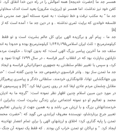
همسر جد ما (حضرت خدیجه) همه اموالش را در راه دین خدا انفاق کرد. تا 
کفن خود نیز نداشت. اما همسر تو (بریژیت مکرون) بعید است اندک سخاوتی
فلسفه خواندی که برایت ثمری نداشته . و در دین جد ما ؛ آمده است که از “عل
[۵]
کیلومترمربع ؛ ثلث ایران اسلامی۱٫۶۴۸٫۱۹۵ کیلومترمربع بوده و حدودا به اندازه افغانستان .
سلف جد ما آخرین پیامبر بزرگ الهی است؛ که بدون کودتا ، حکومت مردمی
کرد، و سپس با تغییر نظام سلطنتی به جمهوری دموکراتیکی فرانسه و ایجاد 
جد ما تمدن ساز بود . ولتر فرانسوی درخصوص جد ما چنین گفته است : “حض
وی جهانگشایی توانا، قانون­گذاری خردمند، سلطانی دادگر و پیامبری پرهیزگار 
مقابل چشمان مردم عادی ایفا کن
در مورد دین مبین اسلام چنین اظهار نظر نموده است: “گرچه ما به ادیا
محمد و تعالیم او دو نمونه اجتماعی برای زندگی بشریت است. بنابراین ا
تعبیر جرج برناردشاو، نویسنده معروف ایرلندی می گوید که :”حضرت محم
تمدن را پایه گذاری کرد؛ اخلاق و ارزشهای الهی را برای تمام اعصار نهادینه