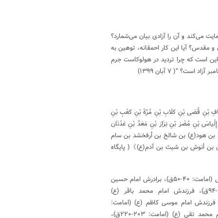
ایت می‌کند و آن را آزادی بیان می‌شمارد؟
و مقدس؟ آیا این کار احمقانه، توهین به
ین است که چرا تردید در هولوکاست جرم
ست؟ “( ۷ آبان ۱۳۹۹)
َافِ بْنِ قُصَی بْنِ کلَابِ بْنِ مُرَّةَ بْنِ کعْبِ بْنِ
ِلْیاسَ بْنِ مُضَرَ بْنِ نِزَارَ بْنِ مَعَدَّ بْنِ عَدْنَان
غ بن هود(ع) بن شالخ بن أرفخشد بن سام
ن بن أنوش بن شیث بن آدم(ع)》( پایگاه
[۲] حضرت فاطمه (س) دختر پیامبر(ص) ؛ امام‌ حسن‌ (ع‌) فرزندحضرت‌ علی‌ (امامت‌: ۴۰-۵۰ق‌)، برادرش‌ امام‌ حسین‌
(ع‌) (امامت‌: ۵۰ -۶۱ق‌)، فرزندش‌ امام‌ زین‌العابدین‌ (ع‌) (امامت‌:۶۱ -۹۴ق‌)، فرزندش‌ امام‌ محمد باقر (ع‌)
-۱۱۴ق‌)، فرزندش‌ امام‌ جعفر صادق‌ (ع‌) (امامت‌: ۱۱۴- ۱۴۸ق‌)، فرزندش‌ امام‌ موسی‌ کاظم‌ (ع‌) (امامت‌:
۱۴۸-۱۸۳ق‌)، فرزندش‌ امام‌ رضا (ع‌) (امامت‌: ۱۸۳-۲۰۳ق‌)، فرزندش‌ امام‌ محمد تقی‌ (ع‌) (امامت‌: ۲۰۳-۲۲۰ق‌)،