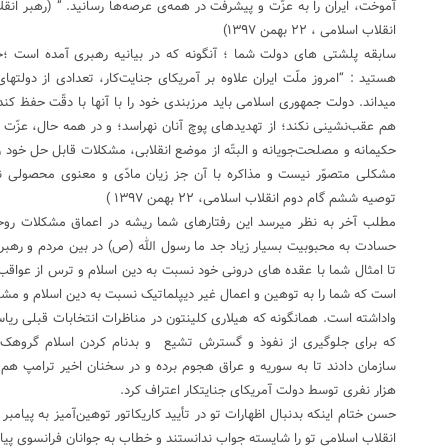
آموخت، ایران را به عزّت و پیشرفت در همه‌ی عرصه‌ها رسانید. ” (رهبر انقلا
انقلاب اسلامی ، ۲۲ بهمن ۱۳۹۷)
سابقه پلشتی های دولت شما ؛ آنگونه که در بیانیه رهبری آمده است 
هستید : “امروز ملّت ایران علاوه‌ بر آمریکای جنایت‌کار، تعدادی از دولتهای
میداند. دولت جمهوری اسلامی باید مرزبندی خود را با آنها با دقّت حفظ کند؛
هم عقب‌نشینی نکند؛ از تهدیدهای پوچ آنان نهراسد؛ و در همه حال، عزّت ک
حکیمانه و مصلحت‌جویانه و البتّه از موضع انقلابی، مشکلات قابل حل خود را 
مشکلی متصوّر نیست و مذاکره با آن جز زیان مادّی و معنوی محصولی نخ
توصیه ششم گام دوم انقلاب اسلامی، ۲۲ بهمن ۱۳۹۷ )
مطلب آخر به نظر میرسد این رفتارهای شما ریشه در اعماق مشکلات روحی
حسادت به محبوبیت بسیار زیاد جد ما رسول الله (ص) در بین مردم و رهبرا
تا امثال شما با عقده های درونی خود نسبت به دین اسلام و ترس از عواق
است که شما را به توهین و اعمال غیر دیپلماتیک نسبت به دین اسلام و مش
واداشته است. همانگونه که هیلاری کلینتون در مناظرات انتخابات قبلی ری
که برای جلوگیری از نفوذ و گسترش تشیع و بدنام کردن اسلام گروهک ت
سازمان دادند تا به سوریه و عراق هجوم برده و در سخنان اخیر ترامپ ه
هزار نفری توسط دولت آمریکای جنایتکار اعتراف کرد.
حسن ختام اینکه بدنبال اظهارات تو در تأیید کاریکاتور توهین‌آمیز به پیامبر
انقلاب اسلامی تو را شایسته جواب ندانستند و خطاب به جوانان فرانسوی پیام