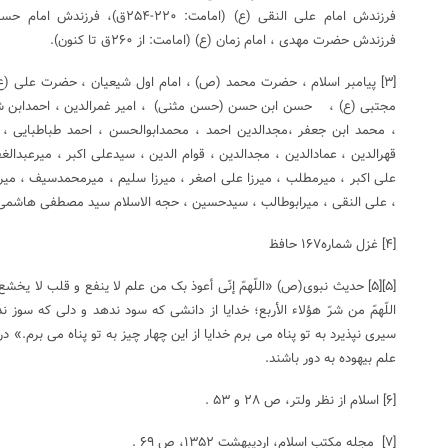
فرزندش‌ حضرت‌ مهدی ، امام‌ زمان‌ (ع‌) (امامت‌: از ۲۶۰ق تا کنون‌).
[۳] پیامبر اسلام ، حضرت محمد (ص) ، امام اول شیعیان ، حضرت علی (
مجتبی (ع) ، حسن ابن حسن (حسن مثنی) ، امیر غمرالدین ، احمدابن شم
، محمد ابن جعفر ،مجدالدین احمد ، محمدابوالحسن ، احمد طباطبایی ، ش
قهرالدین ، عمادالدین ، مجدالدین ، قوام الدین ، سیدعلی اکبر ، میرعبدالغف
علی اکبر ، میرمطلب ، میرزا علی اصغر ، میرزا سلیم ، میرمحمدسیف ، می
، علی النقی ، میرابوطالب ، سیدحسین ، حجه الاسلام سید مصطفی هاشمی
[۴] غزل شماره۱۶۷ حافظ
[۵][۵] حديث نبوی(ص) «اللّهمّ إنّی أعوذ بک من علم لا ینفع و قلب لا یخ
اللّهمّ من شرّ هؤلاء الأربع؛ خدایا از دانشى که سود ندهد و دلى که سوز 
سیرى نپذیرد به تو پناه می برم خدایا از این چهار چیز به تو پناه می برم.»
علم بيهوده به دور باشند.
[۶] اسلام از نظر ولتر، ص ۲۸ و ۵۳ .
[۷] مجله مکتب اسلام، اردیبهشت ۱۳۵۲، ص ۶۹ .