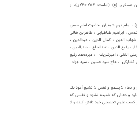
فرزندش‌ امام‌ علی‌ النقی‌ (ع‌) (امامت‌: ۲۲۰-۲۵۴ق‌)، فرزندش‌ امام‌ حسن‌ عسکری (ع‌) (امامت‌: ۲۵۴-۲۶۰ق‌)، و
ع) ، امام دوم شیعیان ،حضرت امام حسن
س ، ابراهیم طباطبایی ، طاهرابن هانی
هاب الدین ، کمال الدین ، عبدالدین ،
ار ، رفیع الدین ، عبدالحاج ، صدرالدین ،
رعلی النقی ، امیرشریف ، میرمحمد رفیع
 فشارکی ، حاج سید حسین ، سید جواد
شع و دعاء لا یسمع و نفس لا تشبع أعوذ بک
ندارد و دعائى که شنیده نشود و نفسى که
 در كسب علوم تحصيلی خود تلاش كرده و از