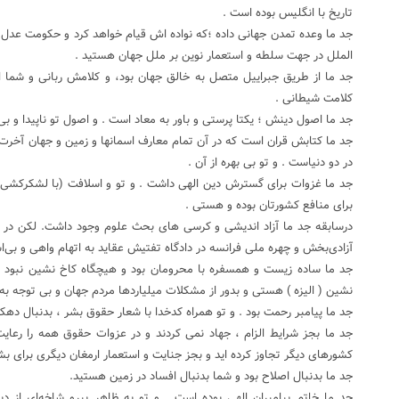
تاریخ با انگلیس بوده است .
جد ما وعده تمدن جهانی داده ؛که نواده اش قیام خواهد کرد و حکومت عدل ج
الملل در جهت سلطه و استعمار نوین بر ملل جهان هستید .
جد ما از طریق جبراییل متصل به خالق جهان بود، و کلامش ربانی و شما
کلامت شیطانی .
جد ما اصول دینش ؛ یکتا پرستی و باور به معاد است . و اصول تو ناپیدا و ب
جد ما کتابش قران است که در آن تمام معارف اسمانها و زمین و جهان آخ
در دو دنیاست . و تو بی بهره از آن .
جد ما غزوات برای گسترش دین الهی داشت . و تو و اسلافت (با لشکرکشی به
برای منافع کشورتان بوده و هستی .
درسابقه جد ما آزاد اندیشی و کرسی های بحث علوم وجود داشت. لکن در کش
آزادی‌بخش و چهره ملی فرانسه در دادگاه تفتیش عقاید به اتهام واهی و بی‌ا
جد ما ساده زیست و همسفره با محرومان بود و هیچگاه کاخ نشین نبود و
نشین ( الیزه ) هستی و بدور از مشکلات میلیاردها مردم جهان و بی توجه ب
جد ما پیامبر رحمت بود . و تو همراه کدخدا با شعار حقوق بشر ، بدنبال دهک
جد ما بجز شرایط الزام ، جهاد نمی کردند و در عزوات حقوق همه را رعا
کشورهای دیگر تجاوز کرده اید و بجز جنایت و استعمار ارمغان دیگری برای بش
جد ما بدنبال اصلاح بود و شما بدنبال افساد در زمین هستید.
جد ما خاتم پیامبران الهی بوده است . و تو به ظاهر پیرو شاخه‌ای از 