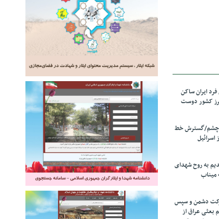
رد ایران ساکن
برز کشور دوست
ل چشم/گسترش خط
 اسرائیل
دیم به روح شهدای
 میناب
رکت دشمن و سپس
م بعثی عراق از