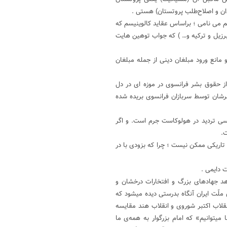
ن و اصلاح‌طلب پروتستان) هستی .
سم می نامی ؛ براساس عقاید کالوینیسم که
 برزیل و ترکیه و… ) که جواب توهین هایت
و مانع ورود مبلغان دینی از جمله مبلغان
از حقوق بشر فرانسوی در موزه ای در دل
ادیخواه الجزایری که سرشان توسط سربازان فرانسوی بریده شده
سی تردید در هولوکاست جرم است. و اگر
ت.
تاریکی ممکن نیست ؛ چرا که بزودی با در
 دایمی .
هد جهادهای بزرگ و افتخارات درخشان و
لّت ایران آنگاه بدرستی دیده میشود که
نقلاب اکتبر شوروی و انقلاب هند مقایسه
 میتوانیم» که امام بزرگوار به همه‌ی ما