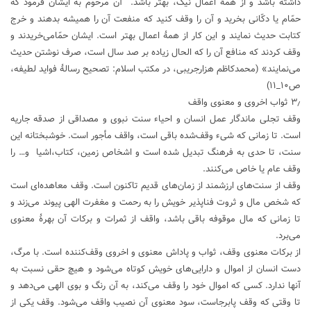
داشته باشد و از همۀ اعمال نیک، بهتر باشد. آن مرحوم به ایشان فرمود که
حمّام یا دکّانی بخرید و آن را وقف کنید که منفعت آن را همیشه بدهند و خرج
کتابت حدیث نمایند و این کار از همۀ اعمال بهتر است. ایشان حمّامی‌خریدند و
وقف کردند که منافع آن را که الحال زیاده بر صد سال است، صرف نوشتن حدیث
می‌نمایند» (محمدکاظم هزارجریبی، در مکتب اسلام: تصحیح رسالۀ فواید لطیفه،
ص۱۰_۱۱)
۳٫ ثواب اخروی و معنوی واقف
وقف تجلی ماندگار عمل انسان و احیاء سنت نبوی‌ و مصداقی از صدقه جاریه
است. تا زمانی که شیء وقف‌شده باقی است، واقف مأجور است. خوشبختانه این
سنت، تا حدی به فرهنگ تبدیل شده است و‌ اشخاص زمین، کتاب،‌اشیا و… را
وقف عام یا خاص می‌کنند.
وقف از سنت‌های ارزشمند از زمان‌های قدیم تاکنون است. وقف معاهده‌ای است
که شخص مال و ثروت فناپذیر خویش را به رحمت و مغفرت الهی پیوند می‌زند و
تا زمانی که مال موقوفه باقی باشد، واقف از ثمرات و برکات آن بهرۀ معنوی
می‌برد.
از برکات معنوی وقف، ثواب و پاداش معنوی و اخروی وقف‌کننده است. با مرگ،
دست انسان از اموال و دارایی‌های خویش کوتاه می‌شود و هیچ حقی نسبت به
آنها ندارد. کسی که اموال خود را وقف می‌کند، به آن رنگ و بوی الهی می‌دهد و
تا وقتی که وقف پابرجاست، سود معنوی آن نصیب واقف می‌شود. وقف یکی از