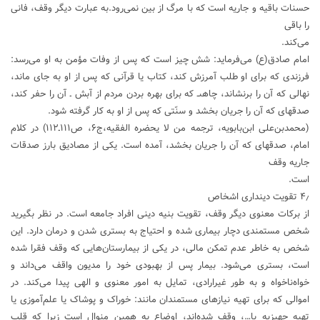
حسنات باقیه و جاریه است که با مرگ از بین نمی‌رود.به عبارت دیگر وقف، فانی
را باقی
می‌کند.
امام صادق(ع)‏ می‌فرماید: شش چيز است كه پس از وفات مؤمن به او می‌رسد:
فرزندى كه براى او طلب آمرزش كند، كتاب يا قرآنى كه پس از او به جاى ماند،
نهالى كه آن را برنشاند، چاهىـ كه براى بهره بردن مردم از آبش ـ آن را حفر كند،
صدقه‏اى كه آن را جريان بخشد و سنّتى كه پس از او به كار گرفته شود.
(محمدبن‌على ابن‌بابويه،‌ ترجمه من لا يحضره الفقيه‏،ج۶، ص۱۱۱ـ۱۱۲) در کلام
امام، صدقه‏اى كه آن را جريان بخشد، آمده است. یکی از مصادیق بارز صدقات
جاریه وقف
است.
۴٫ تقویت دینداری‌ اشخاص
از برکات معنوی دیگر وقف، تقویت بنیه دینی افراد جامعه است. در نظر بگیرید
شخص مستمندی دچار بیماری شده و احتیاج به بستری شدن و درمان دارد. این
شخص به ‌خاطر عدم تمکن مالی، در یکی از بیمارستان‌هایی که وقف فقرا شده
است، بستری می‌شود. بیمار پس از بهبودی خود را مدیون واقف می‌داند و
خواه‌ناخواه و به ‌طور غیرارادی، تمایل به امور معنوی و الهی پیدا می‌کند. در
اموالی که برای تهیه نیازهای مستمندان مانند: خوراک و پوشاک یا علم‌آموزی یا
تهیه جهیزیه یا…، وقف شده‌اند، اوضاع به همین منوال است زیرا که قلب