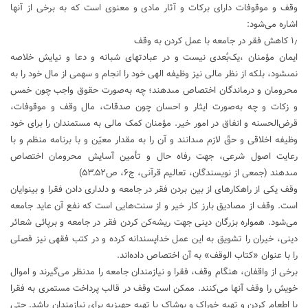
وقف و موقوفات دارای برکات و آثار مادی و معنوی است که به برخی از آنها‌
اشاره می‌شود:
۱٫ کاهش فقر در جامعه با عمل کردن به وقف
ايمان مؤمنان ،يک‌بُعدى نيست و در عبادتهاى شبانه و دعا و نيايش خلاصه
نمى‏شود، بلكه از نظر مالى نيز وظيفه الهى خود را انجام و سهمى از مال خود را به
محرومان و درماندگان اختصاص مى‏دهند؛ چه به‌صورت حقوق واجب چون خمس
و زكات و چه به‌صورت ايثار و احسان چون صدقات، مال وقف و موقوفات‏،
قرض‌الحسنه و انفاق در امور خير. مؤمنان كمک مالى به مستمندان را براى خود
وظيفه اخلاقى و حقّ لازم مى‏دانند و آن را به مقدار معيّن و با برنامه منظم و با
رعايت اصول شرعى، جهت رفاه حال و تأمين آسايش محرومان اختصاص
مى‏دهند (جمعی از نویسندگان، تعاليم قرآنى، ج‏۶، ص۵۲ـ۵۳)
وقف یکی از راهکارهای از بین بردن فقر در جامعه و دلداری دادن فقرا و بینوایان
است. وقف از مصادیق بارز کار خیر و از سنت‌هایی است که نفع آن عاید جامعه
می‌شود. همواره بزرگان دینی جهت ریشه‌کن کردن فقر در جامعه و برپائی شعائر
دینی، خیران را تشویق به این عمل خداپسندانه کرده و در کتب فقهی نیز فصلی
را با عنوان «کتاب الوقف» به آن اختصاص داده‌اند.
برخی از واقفان، هنگام وقف، فقرا و نیازمندان جامعه را مدنظر می‌گیرند و اموال
خویش را وقف آنها می‌کنند. ممکن است وقف در قالب پرداخت مستمری به فقرا
یا اطعام کردن و تهیه خوراک و پوشاک یا تهیه جهیزیه برای نیازمندان باشد. حتی