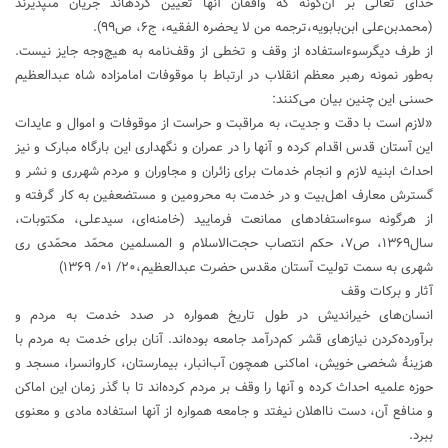
خداى تعالى بر آن‌گونه كه واقفان آنها تعيين كرده‏اند جريان مى‏پذيرند
(محمدبن‌على ابن‌بابويه،‌ترجمه من لا يحضره الفقيه‏، ج۶، ص۹۹).
از طرف دیگرسوءاستفاده از وقف و تخطی از وقف‌نامه به هیچ‌وجه جایز نیست.
به‌طور نمونه رهبر معظم انقلاب در ارتباط با موقوفات امامزاده شاه عبدالعظیم
حسنی این چنین بیان می‌کنند:
«لازم است با دقت و جديت، به مراقبت و حراست از موقوفات‏ و اموال و عايدات
اين آستان قدس اقدام كرده و آنها را در عمران و نگهدارى اين بارگاه مبارک و نيز
احداث ابنيه‏ لازم و انجام خدمات براى زائران و مجاوران و مردم شهررى و نشر و
گسترش معارف اهل‌بيت و در خدمت به محرومين و مستضعفين به كار گرفته و
از هرگونه سوءاستفاده‏اى ممانعت فرماييد (خامنه‌ای، سیدعلی، مكتوبات،
سال‏۱۳۶۹، ص۷، حكم انتصاب حجت‌الاسلام و المسلمين محمّد محمّدى رى‏
شهرى به سمت توليت آستان مقدس حضرت عبدالعظيم‏،۲۰/ ۰۱/ ۱۳۶۹)
آثار و برکات وقف
انسان‌های خیراندیش در طول تاریخ همواره در صدد خدمت به مردم و
برآورده‌کردن نیازهای قشر کم‌درآمد جامعه بوده‌اند. آنان برای خدمت به مردم با
هزینۀ شخصی خویش، اماکنی همچون آب‌انبار، بیمارستان، کاروانسرا، مسجد و
حوزه علمیه احداث کرده و آنها را وقف بر مردم کرده‌اند تا با گذر زمان این اماکن
و منافع آن، دست نااهلان نیفتد و جامعه همواره از آنها استفاده مادی و معنوی
ببرد.