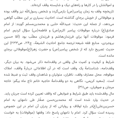
و اموالشان را در کارها و راه‌های نیک و شایسته وقف کرده‌اند.
تاریخچه وقف به زمان پیامبر(ص) بازمی‌گردد و شخص رسول‌الله نیز واقف بوده
و موقوفاتی از خویش برجای گذاشته است. احادیث بسیاری بر این مطلب گواهی
می‌دهد، از جمله این حدیث: عبيدالله حلبى و محمدبن‌مسلم گويند: از امام
صادق(ع) درباره موقوفات پيامبر اكرم(ص) و فاطمه(س) سؤال كرديم. امام
فرمود: موقوفات آنها براى فرزندان‌هاشم و فرزندان مطلّب بود (آقا حسين
بروجردى‏، منابع فقه شيعه:‌ترجمه جامع احاديث الشيعهًْ، ج۲۴، ص۲۳۳) این
حدیث تصریح دارد که از شخص پیامبر(ص) و حضرت زهرا(ع)موقوفاتی برجای
مانده است.
شرایط و کیفیت و کمیت مال وقفی در وقف‌نامه ذکر می‌شود. به بیان دیگر،
وقف‌نامه، شناسنامۀ یک وقف است که در آن اطلاعاتی دربارۀ واقف، املاک
موقوفه، محل مصارف وقف، ناظران، متولیان و شاهدان وقف ثبت و ضبط شده
است. (سعید کریمی، نگاهی به دو وقف‌نامۀ حاجیه خانم تاج ماه بیگم: خاجه
مرجان و صوفیان، ص۳۱۱)
مال وقف‌شده باید طبق شرایط و ضوابطی که واقف تعیین کرده است جریان یابد.
در حدیث وارد شده است که محمدبن‌حسن صفّار طى نامه‏اى به امام
حسن‌بن‌على(ع)در باره اوقاف و رواياتى كه از پدران آن امام در اين خصوص
رسيده است سؤال كرد. امام با نامه‏اى پاسخ داد: وقف‏ها (موقوفات‏) به خواست