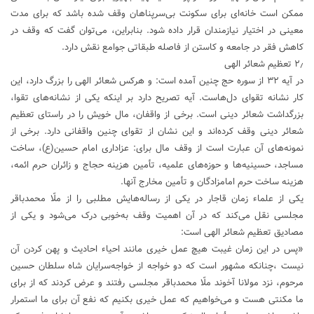
ممکن است خانه‌ای برای سکونت بی‌سرپناهان وقف شده باشد که برای مدت
معینی در اختیار نیازمندان قرار داده شود. بنابراین، می‌توان گفت که وقف در
کاهش فقر در جامعه و کاستن از فاصله طبقاتی جوامع نقش دارد.
۲٫ تعظیم شعائر الهی
در آیه ۳۲ از سوره حج چنین آمده است: و هركس شعائر الهى را بزرگ دارد، اين
كار نشانه تقواى دل‌هاست. آیه تصریح دارد بر اینکه یکی از نشانه‌های تقوا،
بزرگداشت شعائر دینی است. برخی از واقفان، مال خویش را در راستای تعظیم
شعائر دینی وقف کرده‌اند و این نشان از تقوای چنین واقفانی دارد. برخی از
نمونه‌های آن عبارت است از وقف مال برای: عزاداری امام حسین(ع)، ‏ساخت
مساجد، حسینیه‌ها و حوزه‌های علمیه، تأمین هزینه حجاج و زائران حرم ائمه،
هزینه ساخت حرم امامزادگان و تأمین مخارج آنها.
یکی از علماء زمان قاجار در یکی از رساله‌هایش مطلبی را از ملّا محمدباقر
مجلسی نقل می‌کند که در آن اهمیت وقف به‌خوبی درک می‌شود و یکی از
مصادیق تعظیم شعائر الهی است:
«پس در این زمان غیبت هیچ عمل خیری مانند احیاء احادیث و پهن کردن آن
نیست ،چنانکه مشهور است که دو خواجه از خواجه‌سرایان شاه سلطان حسین
مرحوم، نزد مولانا آخوند ملّا محمدباقر مجلسی‌ رفتند و عرض کردند که از برای
ما مکنتی هست و می‌خواهیم که عمل خیری بکنیم که نفع آن برای ما استمرار