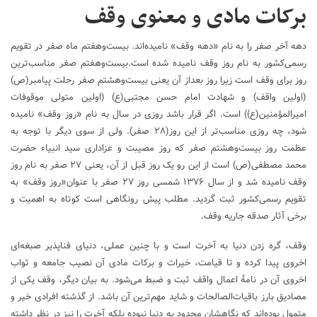
برکات مادی و معنوی وقف
دهه آخر صفر را به نام «دهه وقف» نامیده‌اند. بیست‌وهفتم ماه صفر در تقویم
رسمی‌کشور به نام روز وقف نامیده شده است.بیست‌وهفتم صفر مناسب‌ترین
روز برای وقف است زیرا روز بعداز آن یعنی بیست‌وهشتم صفر رحلت پیامبر(ص)
(اولین واقف) و شهادت امام حسن مجتبی(ع) (اولین متولی موقوفات
امیرالمؤمنین(ع)) است. اگر قرار باشد روزی در سال به نام «روز وقف» نامیده
شود، چه روزی مناسب‌تر از این روز(۲۸ صفر). ولی از سوی دیگر با توجه به
عظمت روز بیست‌وهشتم صفر که روز مصیبت و عزاداری سید انبیاء حضرت
محمد مصطفی(ص) است از این رو یک روز قبل از آن، یعنی ۲۷ صفر به نام روز
وقف نامیده شد و از سال ۱۳۷۶ شمسی روز ۲۷ صفر با عنوان«روز وقف» به
تقویم رسمی‌کشور ثبت گردید. مطلب پیش رونگاهی است کوتاه به اهمیت و
برخی آثار صدقه جاریه وقف.
وقف، گره زدن دنیا به آخرت است و با چنین عملی، دنیای فناپذیر صبغه‌ای
اخروی پیدا کرده و تا قیامت، خیرات و برکات مادی آن نصیب جامعه و ثواب
اخروی آن در نامۀ اعمال واقف ثبت و ضبط می‌شود. به بیان دیگر، وقف یکی از
مصادیق بارز باقیات‌الصالحات و شاید مهم‌ترین آن باشد. از گذشته افرادی خیر و
متمول بوده‌اند که نگاهشان محدود به دنیا نبوده بلکه آخرت را نیز در نظر داشته