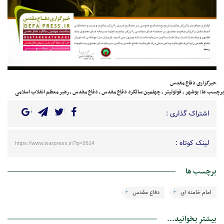
حبرگزاری دفاع مقدس
برچسب ها:
بوشهر
،
فوتوتیتر
،
چهلمین سالگرد دفاع مقدس
،
دفاع مقدس
،
رهبر معظم انقلاب اسلامی
اشتراک گذاری :
لینک کوتاه :
https://www.isarpress.ir/?p=2614
برچسب ها
امام خامنه ای
دفاع مقدس
بیشتر بخوانید...