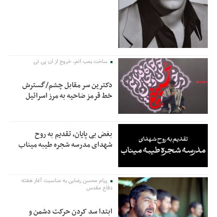
ساخت بمب اتم، خروج از ان پی تی
دکترین سر مقابل چشم/گسترش
خط قرمز ضاحیه به مرز اسرائیل
بغض بی پایان، تقدیم به روح
شهدای مدرسه شجره طیبه میناب
پیام محسن رضایی به مناسبت آغاز هفته
دفاع مقدس
ابتدا سد کردن حرکت دشمن و