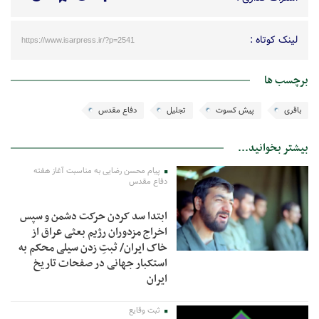
لینک کوتاه :
https://www.isarpress.ir/?p=2541
برچسب ها
باقری
پیش کسوت
تجلیل
دفاع مقدس
بیشتر بخوانید...
پیام محسن رضایی به مناسبت آغاز هفته
دفاع مقدس
ابتدا سد کردن حرکت دشمن و سپس
اخراج مزدوران رژیم بعثی عراق از
خاک ایران/ ثبتِ زدن سیلی محکم به
استکبار جهانی در صفحات تاریخ
ایران
ثبت وقایع