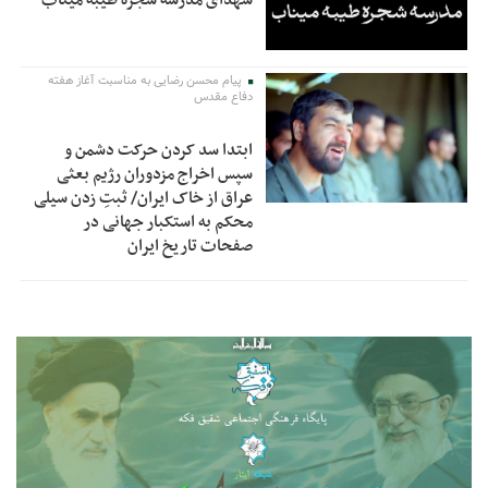
شهدای مدرسه شجره طیبه میناب
پیام محسن رضایی به مناسبت آغاز هفته
دفاع مقدس
ابتدا سد کردن حرکت دشمن و
سپس اخراج مزدوران رژیم بعثی
عراق از خاک ایران/ ثبتِ زدن سیلی
محکم به استکبار جهانی در
صفحات تاریخ ایران