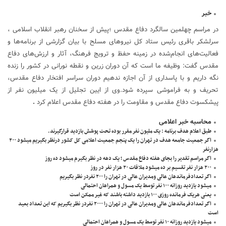
خبر
در مراسم چهلمین سالگرد دفاع مقدس ؛پیش از سخنان رهبر انقلاب اسلامی ،
سرلشکر باقری رئیس ستاد کل نیروهای مسلح با بیان گزارشی از برنامه‌ها و
فعالیت‌های انجام‌شده در زمینه حفظ و ترویج فرهنگ، آثار و ارزش‌های دفاع
مقدس گفت: وظیفه ما است که آن دوران زرین و نقطه نورانی در کشور را زنده
نگه داریم و با پاسداری از آن اجازه ندهیم دوران سراسر افتخار دفاع مقدس،
تحریف و به فراموشی سپرده شود.وی از ایین تجلیل از یک میلیون نفر از
پیشکسوت دفاع مقدس و مقاومت را در هفته دفاع مقدس اعلام کرد
.
محاسبه خبر اعلامی
طبق اعلام هدف برنامه : یک ملیون نفر مقرر بوده تحت پوشش بازدید قرارگیرند.
اگر جمعیت جامعه هدف در تهران را یک پنجم جمعیت اعلامی کل کشور درنظر بگیریم میشود ۲۰۰
هزارنفر
اگر مراسم تقدیر را بجای هفته دفاع مقدس ؛ یک دهه در نظر بگیرم میشود ده روز
۲۰۰ هزار نفر تقسیم بر ده میشود ملاقات ۲۰ هزار نفر در روز
اگر تعدادفرماندهان عالی ومدیران عالی در تهران را ۲۰۰ نفردر نظر بگیریم
میشود یازدید روزانه ۱۰۰ نفر توسط یک مسول و همراهان احتمالی
یعنی هریک فرمانده روزی ۱۰۰ بازدید داشته باشند که غیر ممکن است
اگر تعدادفرماندهان عالی ومدیران عالی در تهران را ۲۰۰۰ نفردر نظر بگیریم که این تعداد بعید
است
میشود یازدید روزانه ۱۰ نفر توسط یک مسول و همراهان احتمالی