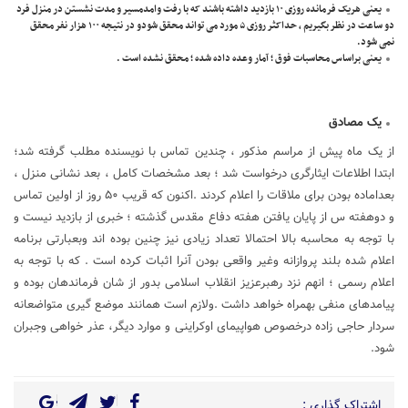
یعنی هریک فرمانده روزی ۱۰ بازدید داشته باشند که با رفت وامدمسیر و مدت نشستن در منزل فرد
دو ساعت در نظر بگیریم ، حداکثر روزی ۵ مورد می تواند محقق شودو در نتیجه ۱۰۰ هزار نفر محقق
نمی شود.
یعنی براساس محاسبات فوق ؛ آمار وعده داده شده ؛ محقق نشده است .
یک مصادق
از یک ماه پیش از مراسم مذکور ، چندین تماس با نویسنده مطلب گرفته شد؛
ابتدا اطلاعات ایثارگری درخواست شد ؛ بعد مشخصات کامل ، بعد نشانی منزل ،
بعداماده بودن برای ملاقات را اعلام کردند .اکنون که قریب ۵۰ روز از اولین تماس
و دوهفته س از پایان یافتن هفته دفاع مقدس گذشته ؛ خبری از بازدید نیست و
با توجه به محاسبه بالا احتمالا تعداد زیادی نیز چنین بوده اند وبعبارتی برنامه
اعلام شده بلند پروازانه وغیر واقعی بودن آنرا اثبات کرده است . که با توجه به
اعلام رسمی ؛ انهم نزد رهبرعزیز انقلاب اسلامی بدور از شان فرماندهان بوده و
پیامدهای منفی بهمراه خواهد داشت .ولازم است همانند موضع گیری متواضعانه
سردار حاجی زاده درخصوص هواپیمای اوکراینی و موارد دیگر، عذر خواهی وجبران
شود.
اشتراک گذاری :