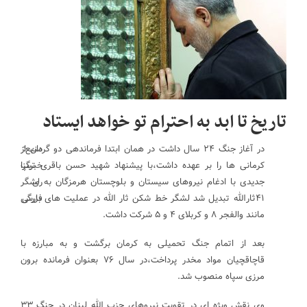
تاریخ تا ابد به احترام تو خواهد ایستاد
منبع:
در آغاز جنگ ۲۴ سال داشت در همان ابتدا فرماندهی دو گردان از
خبرگزا
کرمانی ها را بر عهده داشت،با پیشنهاد شهید حسن باقری تیپ
ری
جدیدی با ادغام نیروهای سیستان و بلوچستان هرمزگان به لشگر
فارس
۴۱ثارالله تبدیل شد لشگر خط شکن ثار الله در عملیت های بزرگی
مانند والفجر ۸ و کربلای ۴ و ۵ شرکت داشت.
بعد از اتمام جنگ تحمیلی به کرمان برگشت و به مبارزه با
قاچاقچیان مواد مخدر پرداخت،در سال ۷۶ بعنوان فرمانده برون
مرزی سپاه منصوب شد.
وی نقش ویژه ای در تقویت نیروهای حزب الله لبنان در جنگ ۳۳