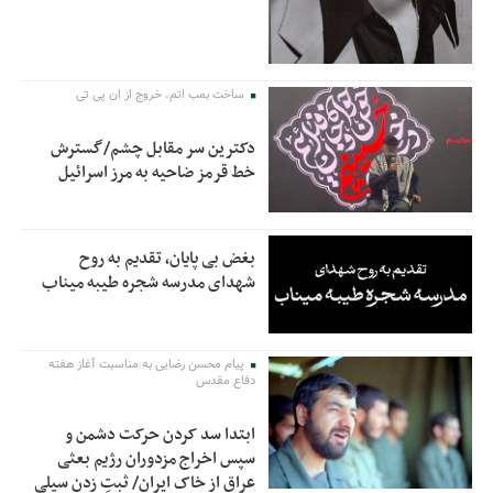
ساخت بمب اتم، خروج از ان پی تی
دکترین سر مقابل چشم/گسترش
خط قرمز ضاحیه به مرز اسرائیل
بغض بی پایان، تقدیم به روح
شهدای مدرسه شجره طیبه میناب
پیام محسن رضایی به مناسبت آغاز هفته
دفاع مقدس
ابتدا سد کردن حرکت دشمن و
سپس اخراج مزدوران رژیم بعثی
عراق از خاک ایران/ ثبتِ زدن سیلی