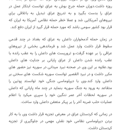
روزه داشت.دوران حمله جرج بوش به عراق توانست ابتکار عمل در
عراق را بدست بگیرد و به تدریج عراق تبدیل به باتلاقی برای
نیروهای آمریکایی شد و عملا خطر حمله نظامی آمریکا به ایران که
قرار بود کشور سومی باشد که مورد حمله قرار گیرد از ایران دفع کند.
در زمان حمله آدمخواران داعش به عراق که بغداد در چند قدمی
سقوط قرار داشت وارد عمل شد و فرماندهی بخشی از نیروهای
عراقی را بر عهده گرفت،و تروریست های داعش را به عقب رانده با
عقب رانده شدن داعش از عراق پایانی بر جنایت های داعش
بود.علاوه بر این وی در صحنه نبرد میدانی در سوریه نیز حضور های
مکرر داشت و در نبرد القصیر توانست سوریه شکست های سختی بر
داعش وارد کند،وی با دیپلوماسی جنگی خود توانستد پوتین را
متقاعد به ورود به جنگ سوریه بنماید در چند ماه پایانی که داعش
در سوریه لحظات آخر عمر ننگین خود را سپری میکرد با اعلام
عملیات حلب ضربه آخر را بر پیکر متعفن داعش وارد ساخت.
در زمانی که کردستان عراق در معرض تجزیه قرار داشت وی با به کار
بردن دیپلوماسی نظامی خود نقش مهمی در جلوگیری از تجزیه
کردستان داشت.