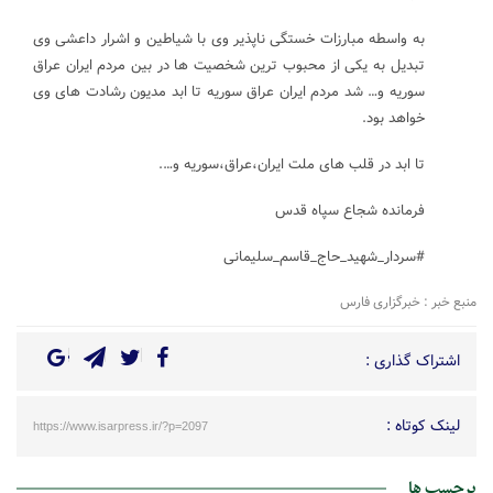
به واسطه مبارزات خستگی ناپذیر وی با شیاطین و اشرار داعشی وی
تبدیل به یکی از محبوب ترین شخصیت ها در بین مردم ایران عراق
سوریه و… شد مردم ایران عراق سوریه تا ابد مدیون رشادت های وی
خواهد بود.
تا ابد در قلب های ملت ایران،عراق،سوریه و….
فرمانده شجاع سپاه قدس
#سردار_شهید_حاج_قاسم_سلیمانی
منبع خبر : خبرگزاری فارس
اشتراک گذاری :
لینک کوتاه :
https://www.isarpress.ir/?p=2097
برچسب ها