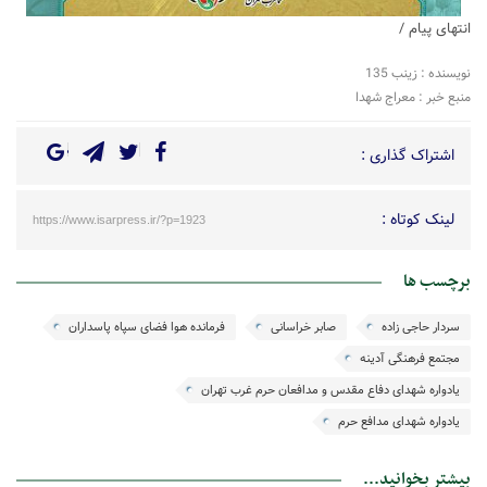
انتهای پیام /
نویسنده : زینب 135
منبع خبر : معراج شهدا
اشتراک گذاری :
لینک کوتاه :
https://www.isarpress.ir/?p=1923
برچسب ها
سردار حاجی زاده
صابر خراسانی
فرمانده هوا فضای سپاه پاسداران
مجتمع فرهنگی آدینه
یادواره شهدای دفاع مقدس و مدافعان حرم غرب تهران
یادواره شهدای مدافع حرم
بیشتر بخوانید...