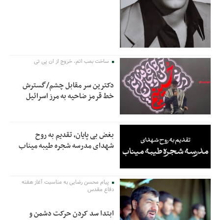
ساخت بمب اتم، خروج از ان پی تی
دکترین سر مقابل چشم/گسترش
خط قرمز ضاحیه به مرز اسرائیل
بغض بی پایان، تقدیم به روح
شهدای مدرسه شجره طیبه میناب
پیام محسن رضایی به مناسبت آغاز هفته
دفاع مقدس
ابتدا سد کردن حرکت دشمن و