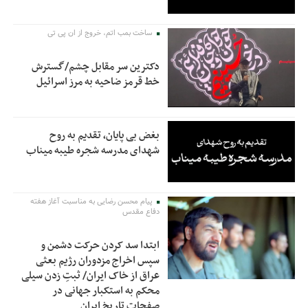
ساخت بمب اتم، خروج از ان پی تی
دکترین سر مقابل چشم/گسترش
خط قرمز ضاحیه به مرز اسرائیل
بغض بی پایان، تقدیم به روح
شهدای مدرسه شجره طیبه میناب
پیام محسن رضایی به مناسبت آغاز هفته
دفاع مقدس
ابتدا سد کردن حرکت دشمن و
سپس اخراج مزدوران رژیم بعثی
عراق از خاک ایران/ ثبتِ زدن سیلی
محکم به استکبار جهانی در
صفحات تاریخ ایران