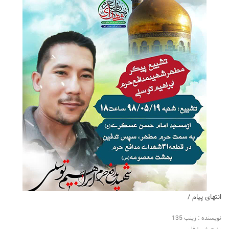
انتهای پیام /
نویسنده : زینب 135