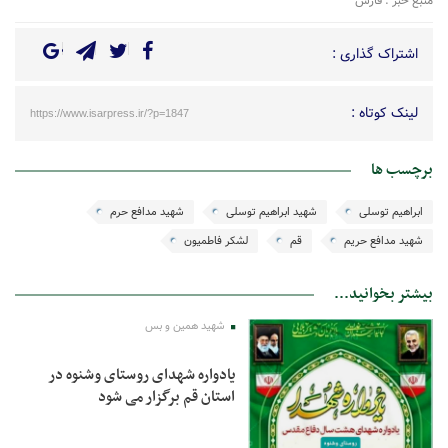
منبع خبر : فارس
اشتراک گذاری :
لینک کوتاه :
https://www.isarpress.ir/?p=1847
برچسب ها
ابراهیم توسلی
شهید ابراهیم توسلی
شهید مدافع حرم
شهید مدافع حریم
قم
لشکر فاطمیون
بیشتر بخوانید...
شهید همین و بس
یادواره شهدای روستای وشنوه در
استان قم برگزار می شود