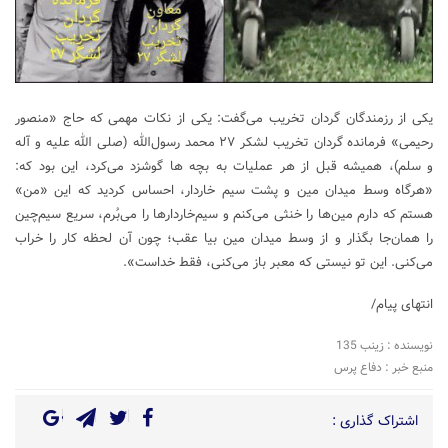
یکی از رزمندگان گردان تخریب می‌گفت: یکی از نکات مهمی که حاج «منصور
رحیمی» فرمانده گردان تخریب لشکر ۲۷ محمد رسول‌الله (صلی الله علیه و آله
و سلم)، همیشه قبل از هر عملیات به بچه ها گوشزد می‌کرد، این بود که:
«هرگاه وسط میدان مین و پشت سیم خاردار، احساس کردید که این «من»
هستم که دارم مین‌ها را خنثی می‌کنم و سیم‌خاردارها را می‌بُرم، سریع سیم‌چین
را همان‌جا بگذار و از وسط میدان مین بیا عقب؛ چون آن لحظه کار را خراب
می‌کنی. این تو نیستی که معبر باز می‌کنی، فقط خداست».
انتهای پیام/
نویسنده : زینب 135
منبع خبر : دفاع پرس
اشتراک گذاری :