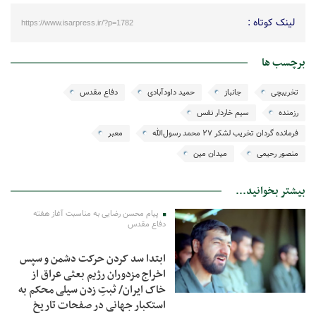
لینک کوتاه :
https://www.isarpress.ir/?p=1782
برچسب ها
تخریبچی
جانباز
حمید داودآبادی
دفاع مقدس
رزمنده
سیم خاردار نفس
فرمانده گردان تخریب لشکر ۲۷ محمد رسول‌الله
معبر
منصور رحیمی
میدان مین
بیشتر بخوانید...
پیام محسن رضایی به مناسبت آغاز هفته
دفاع مقدس
ابتدا سد کردن حرکت دشمن و سپس
اخراج مزدوران رژیم بعثی عراق از
خاک ایران/ ثبتِ زدن سیلی محکم به
استکبار جهانی در صفحات تاریخ