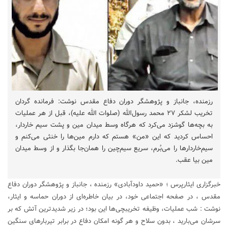
رزمنده، جانباز و پژوهشگر دوران دفاع مقدس نوشت: فرمانده گردان
تخریب لشکر ۲۷ محمد رسول‌الله (صلوات الله علیه)، قبل از هر عملیات
به بچه‌ها گوشزد می‌کرد که هرگاه وسط میدان مین و پشت سیم خاردار،
احساس کردید که این «من» هستم که دارم مین‌ها را خنثی می‌کنم و
سیم‌خاردار‌ها را می‌بُرم، سریع سیم‌چین را همان‌جا بگذار و از وسط میدان
مین بیا عقب.
خبرگزاری ایثارپرس ؛ «حمید داودآبادی» رزمنده ، جانباز و پژوهشگر دوران دفاع
مقدس ، در صفحه اجتماعی خود، در بیان خاطره‌ای از دوران حماسه و ایثار،
نوشت : شب عملیات، وظیفه تخریبچی‌ها این بود؛ در زیر شدیدترین آتش که بر
سرشان می‌بارید ، بدون سلاح و هر گونه امکان دفاع در برابر تیربارهای سنگین