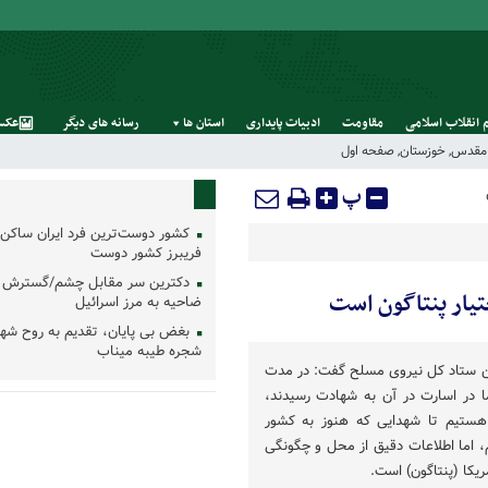
 انقلاب اسلامی
مقاومت
ادبیات پایداری
استان‌ ها
رسانه‌ های‌ دیگر
عکس
ع مقدس
,
خوزستان
,
صفحه اول
پ
کشور دوست‌ترین فرد ایران ساکن 
فریبرز کشور دوست
دکترین سر مقابل چشم/گسترش 
تیار پنتاگون است
ضاحیه به مرز اسرائیل
بغض بی پایان، تقدیم به روح شه
شجره طیبه میناب
ن ستاد کل نیروی مسلح گفت: در مدت
ما در اسارت در آن به شهادت رسیدند،
هستیم تا شهدایی که هنوز به کشور
یم، اما اطلاعات دقیق از محل و چگونگی
ریکا (پنتاگون) است.