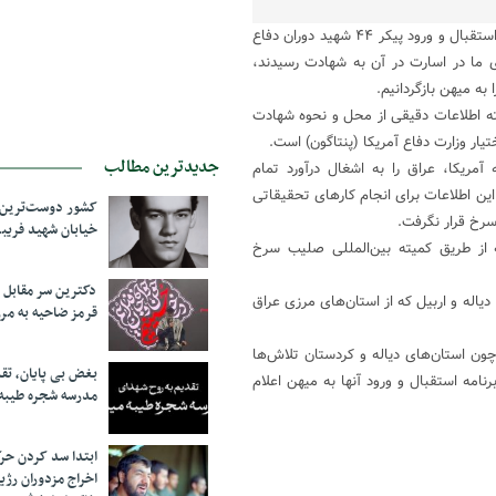
به گزارش ایثارپرس ، سردار سید محمد باقر‌زاده صبح امروز در حاشیه آئین استقبال و ورود پیکر ۴۴ شهید دوران دفاع
ی ما در اسارت در آن به شهادت رسیدند،
به میهن بازگردانیم.
ته اطلاعات دقیقی از محل و نحوه شهادت
ار وزارت دفاع آمریکا (پنتاگون) است.
جدیدترین مطالب
ریکا، عراق را به اشغال درآورد تمام
این اطلاعات برای انجام کارهای تحقیقاتی
کشور دوست‌ترین ف
سرخ قرار نگرفت.
خیابان شهید فری
ه از طریق کمیته بین‌المللی صلیب سرخ
دکترین سر مقاب
یاله و اربیل که از استان‌های مرزی عراق
قرمز ضاحیه به مرز
ون استان‌های دیاله و کردستان تلاش‌ها
بغض بی پایان، تق
امه استقبال و ورود آنها به میهن اعلام
مدرسه شجره طیبه
ابتدا سد کردن ح
اخراج مزدوران رژی