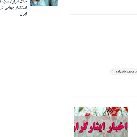
خاک ایران/ ثبتِ 
استکبار جهانی در
ایران
 محمد باقر‌زاده
24 مهر 1400