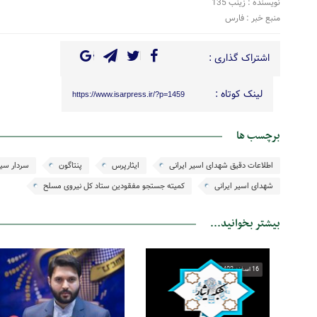
نویسنده : زینب 135
منبع خبر : فارس
اشتراک گذاری :
لینک کوتاه :
https://www.isarpress.ir/?p=1459
برچسب ها
اطلاعات دقیق شهدای اسیر ایرانی
ایثارپرس
پنتاگون
سردار سید
شهدای اسیر ایرانی
کمیته جستجو مفقودین ستاد کل نیروی مسلح
بیشتر بخوانید...
16 اسفند 1402
12 آذر 1400