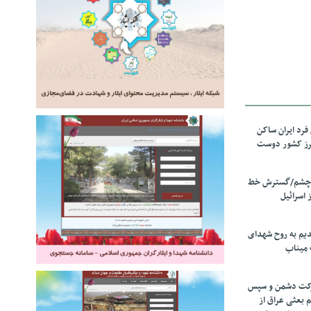
رد ایران ساکن
برز کشور دوست
ل چشم/گسترش خط
 اسرائیل
دیم به روح شهدای
 میناب
رکت دشمن و سپس
م بعثی عراق از