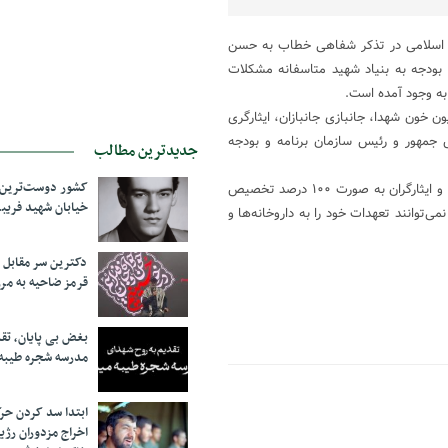
 اسلامی در تذکر شفاهی خطاب به حسن
 دلیل عدم تخصیص بودجه به بنیاد شهید متاسفانه مشکلات
ن به وجود آمده است.
 خون شهدا، جانبازی جانبازان، ایثارگری
 جمهور و رئیس سازمان برنامه و بودجه
جدیدترین مطالب
کشور دوست‌ترین ف
نماینده مردم شهرضا در مجلس تصریح کرد: باید بودجه دارو درمان جانبازان و ایثارگران به صورت ۱۰۰ درصد تخصیص
خیابان شهید فری
ند و این بیمه نمی‌توانند تعهدات خود را به داروخانه‌ها و
دکترین سر مقاب
قرمز ضاحیه به مرز
بغض بی پایان، تق
مدرسه شجره طیبه
ابتدا سد کردن ح
اخراج مزدوران رژی