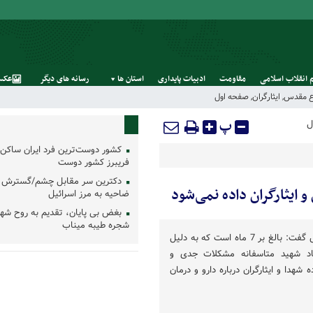
 انقلاب اسلامی
مقاومت
ادبیات پایداری
استان‌ ها
رسانه‌ های‌ دیگر
عکس
اع مقدس
,
ایثارگران
,
صفحه اول
پ
ل
کشور دوست‌ترین فرد ایران ساکن 
فریبرز کشور دوست
دکترین سر مقابل چشم/گسترش 
ضاحیه به مرز اسرائیل
بغض بی پایان، تقدیم به روح شه
شجره طیبه میناب
نماینده مردم شهرضا در مجلس گفت: بالغ بر 7 ماه است که به دلیل
د شهید متاسفانه مشکلات جدی و
ه شهدا و ایثارگران درباره دارو و درمان