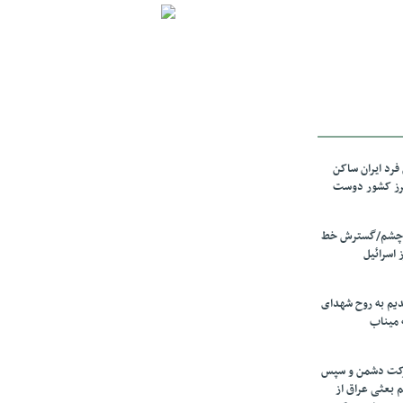
رد ایران ساکن
برز کشور دوست
ل چشم/گسترش خط
 اسرائیل
دیم به روح شهدای
 میناب
رکت دشمن و سپس
م بعثی عراق از