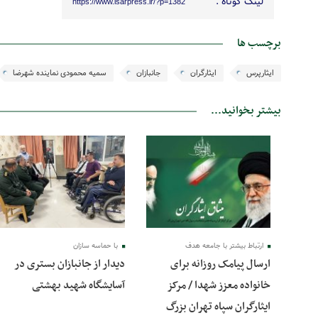
لینک کوتاه :
https://www.isarpress.ir/?p=1382
برچسب ها
ایثارپرس
ایثارگران
جانبازان
سمیه محمودی نماینده شهرضا
بیشتر بخوانید...
15 آذر 1403
29 مهر 1403
ارتباط بیشتر با جامعه هدف
با حماسه سازان
ارسال پیامک روزانه برای
دیدار از جانبازان بستری در
خانواده معزز شهدا / مرکز
آسایشگاه شهید بهشتی
ایثارگران سپاه تهران بزرگ