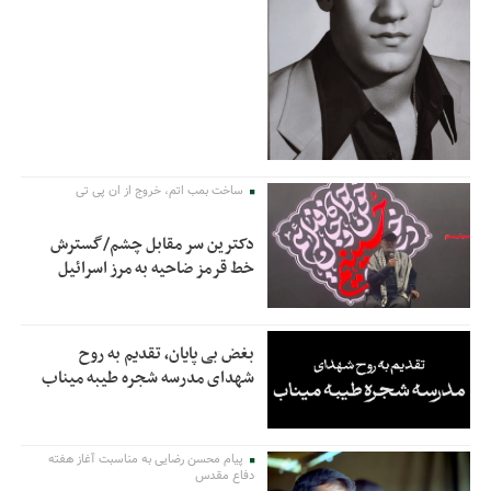
ساخت بمب اتم، خروج از ان پی تی
دکترین سر مقابل چشم/گسترش
خط قرمز ضاحیه به مرز اسرائیل
بغض بی پایان، تقدیم به روح
شهدای مدرسه شجره طیبه میناب
پیام محسن رضایی به مناسبت آغاز هفته
دفاع مقدس