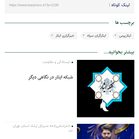
لینک کوتاه :
https://www.isarpress.ir/?p=1335
برچسب ها
ایثارپرس
ایثارگران سپاه
خبرگزاری ایثار
بیشتر بخوانید...
ایستادگی و مقاومت
شبکه ایثار در نگاهی دیگر
«خراسانی‌زاده» مدیرکل ارشاد استان تهران
شد