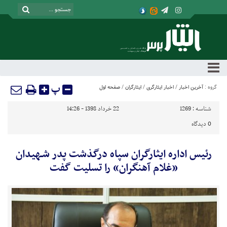
پ
گروه :
آخرین اخبار
/
اخبار ایثارگری
/
ایثارگران
/
صفحه اول
شناسه :
1269
22 خرداد 1398 - 14:26
0
دیدگاه
رئیس اداره ایثارگران سپاه درگذشت پدر شـهیدان
«غلام آهنگران» را تسلیت گفت