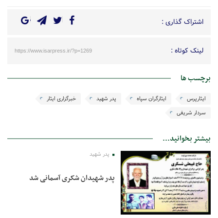
اشتراک گذاری :
لینک کوتاه :
https://www.isarpress.ir/?p=1269
برچسب ها
ایثارپرس
ایثارگران سپاه
پدر شهید
خبرگزاری ایثار
سردار شریفی
بیشتر بخوانید...
پدر شهید
پدر شهیدان شکری آسمانی شد