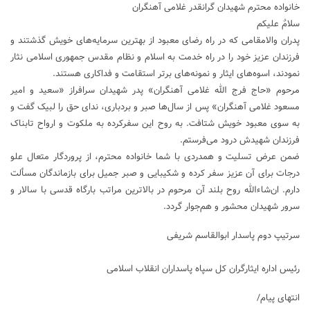
خانواده محترم شهیدان گرانقدر غلامی آهنگران
سلامٌ علیکم
پدران والامقامی که در راه رضای معبود از بهترین سرمایه‌های خویش گذشتند و
فرزندان عزیز خود را در راه خدمت به اسلام و نظام مقدس جمهوری اسلامی نثار
نمودند، اسوه‌های ایثار و نمونه‌های برتر استقامت و فداکاری هستند.
مرحوم «حاج فرج الله غلامی آهنگران» پدر شهیدان سرافراز «سعید و امیر
مسعود غلامی آهنگران» پس از سال‌ها صبر و بردباری، ندای حق را لبیک گفت و
به سوی معبود خویش شتافت. به روح این سفرکرده به ملکوت و ارواح تابناک
فرزندان شهیدش درود می‌فرستم.
ضمن عرض تسلیت و همدردی با شما خانواده محترم، از پروردگار متعال علو
درجات برای آن عزیز سفر کرده و شکیبایی و صبر جمیل برای بازماندگان مسألت
دارم. ان‌شاءالله روح بلند آن مرحوم در بالاترین مراتب بارگاه قدسی با سالار و
سرور شهیدان محشور و هم‌جوار گردد.
سرتیپ دوم پاسدار ابوالقاسم شریفی
رئیس اداره ایثارگران کل سپاه پاسداران انقلاب اسلامی
انتهای پیام/