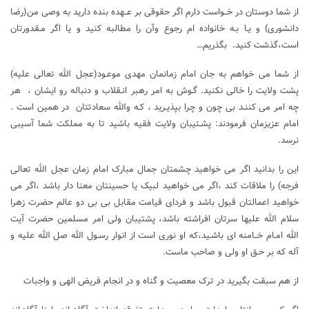
از شما دوستان در خــواست دارم اگر حقوقی بر عــهده بنده دارید به وصی من(رضا
دانشوری) و یـا بـه خانواده ام رجوع وآن را مطالبه کنید و یا اگر مـقدورتان
است،گذشت کنید. بگذریم…
از شما می خواهم به جان امام زمانمان مهدی موعـود(عجل الله تعالی علیه)
پشت ولایت را خالی نکنید. گـوش به امر رهبر انـقلاب و دنباله رو ایشان ، هر
چه امر می کننـد بی چون و چرا بپذیـرید ، کـه والله سعادتتان در همین است .
امام عزیزمان فرمودند: پشـتیبان ولایت فقیه باشید تا به مملکت شما آسیبی
نرسد.
این را بدانید اگر می خواهید چشمتان جمال مبارک امام زمان عجل الله تعالی
فرجه) را ملاقات کند ،اگر می خواهید لبیک یا حسینتان معنا دار باشد ،اگر می
خواهید اعمالتان قبول باشد و فردای قیامت مقابل بی بی دو عالم حضرت زهرا
سلام الله علیها سرتان افراشته باشد، پشتیبان ولی امر مسلمین حضرت آیت
الله امـام خــامنه ای باشـید،که او نوری است از انوار رسـول الله صل الله علیه و
آله که بر حـق او ولی و صاحب ماست.
از هم سبقت بگیرید در ترک معصیت و گناه و در انجام فریض الهی و واجبات