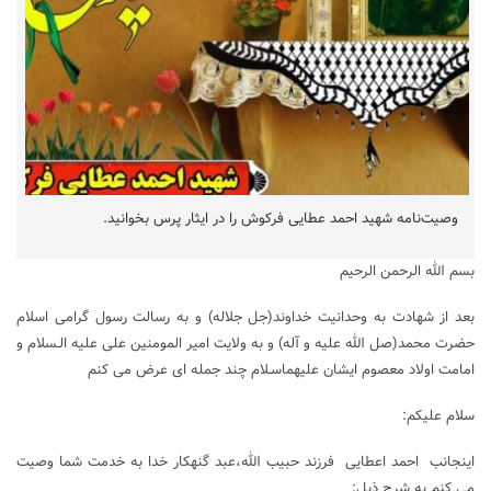
وصیت‌نامه شهید احمد عطایی فرکوش را در ایثار پرس بخوانید.
بسم الله الرحمن الرحیم
بعد از شهادت به وحدانیت خداوند(جل جلاله) و به رسالت رسول گرامی اسلام
حضرت محمد(صل الله علیه و آله) و به ولایت امیر المومنین علی علیه الـسلام و
امامت اولاد معصوم ایشان علیهماسـلام چند جمله ای عرض می کنم
سلام علیکم:
اینجانب احمد اعطایی فرزند حبیب الله،عبد گنهکار خدا به خدمت شما وصیت
می کنم به شرح ذیل: