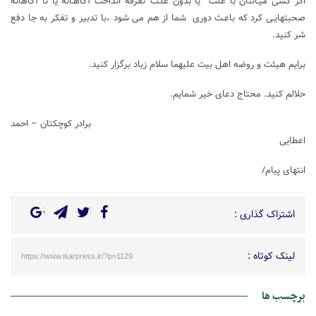
اگر کسی میـانتان با علت یا بدون علـت تفرقه انداخت آگاهـانه یا نا آگاهانه
صحبتهایـی کرد که باعـث دوری شما از هم می شود ،با تدبیر و تفکر به جا دفع
شر کنید.
برایم هیئت و روضه اهل بیت علیهما سلام زیاد برگزار کنید.
حلالم کنید. محتاج دعای خیر شمایم.
برادر کوچکتان – احمد
اعطایی
انتهای پیام/
اشتراک گذاری :
لینک کوتاه :
https://www.isarpress.ir/?p=1129
برچسب ها