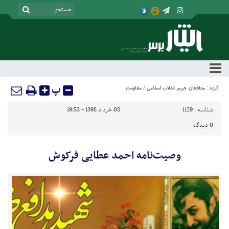
پ
گروه :
مدافعان حریم انقلاب اسلامی
/
مقاومت
شناسه :
1129
08 خرداد 1398 - 19:53
0
دیدگاه
وصیت‌نامه احمد عطایی فرکوش