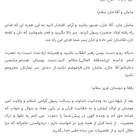
مامان و آقا جان سلام؛
مامان جان ،آقا جان، صبـور باشید و آرام. افتخـار کنید به این هدیه ای که فدای
راه رفته اولاد حـضرت رسول کردید. سر بالا بگیرید و فخر بفروشید که نان و لقمه
تان،تلاشتان ثمر داده و جان پسر شما فدای این راه شد.
دنباله رو و دسـت بوس رهبر انقلاب باشـید و همیشه ارادتمند نسبت به حضرت
امام خـامنه ای(مدظله العالی).حـلالم کنید.دست بوستان هستم.مـلتمس
دعایتانم.آقا جان، مامان جان،فراموشم نکنید.از دعـای سر نمازتان محرومم
نکنید.
رفقا و دوستان عزیز سلام؛
بعد از شهادتین به وحدانیت خداوند و رسـالت رسول گرامی اسلام و ولایت امیر
مومنان و اولاد ایشان و به حقانیت قرآن و بر پایی معاد و سوال و جواب که
تمـاما حق اند و وعـده الهی در پیش.شـما را دعوت می کنم به تقوا و ترک
معصیت . از شما قبل از همه چیز در خواست دارم ، درخـواستی عاجزانه که مرا
حلال کنید و از تقصیرات منِ بنده حقیر خدا بگذرید.