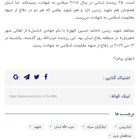
است، ۲۵ رزمنده لبنانی در سال ۲۰۱۸ میلادی به شهادت رسیده‌اند. اما لبنان
همچنان هم شهید زینبی دارد و هم شهید وطنی که هر دو در دفاع از جبهه
مقاومت اسلامی به شهادت می‌رسند.
مجاهد شهید زینبی «حامد حسین الهق» با نام جهادی «باسل» از اهالی شهر
«هرمل» در منطقه بقاع لبنان بود. این رزمنده حزب‌الله روز گذشته، یکشنبه در
۱۲ می ۲۰۱۹ در دفاع از جبهه مقاومت اسلامی به شهادت رسید.
انتهای پیام/*
اشتراک گذاری :
لینک کوتاه :
https://www.isarpress.ir/?p=896
برچسب ها
ایثارپرس
ایثارگران سپاه
حزب الله لبنان
شهید
مدافعان حرم