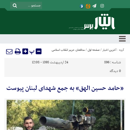
پ
گروه :
آخرین اخبار
/
صفحه اول
/
مدافعان حریم انقلاب اسلامی
شناسه :
896
24 اردیبهشت 1398 - 12:08
0
دیدگاه
«حامد حسین الهق» به جمع شهدای لبنان پیوست