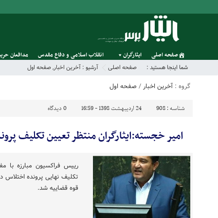
صفحه اصلی
ایثارگران
انقلاب اسلامی و دفاع مقدس
مدافعان حریم
شما اینجا هستید :
صفحه اصلی
آرشیو :
آخرین اخبار
,
صفحه اول
گروه :
آخرین اخبار
/
صفحه اول
شناسه :
908
24 اردیبهشت 1398 - 16:59
0
دیدگاه
امیر خجسته:ایثارگران منتظر تعیین تکلیف پرون
رییس فراکسیون مبارزه با م
تکلیف نهایی پرونده اختلاس د
قوه قضاییه شد.