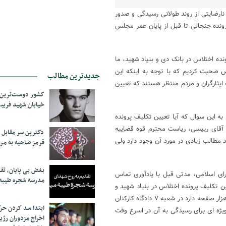
نارضایتی از روند طولانی رسیدگی و صدور
رونده جنجالی تا قبل از پایان عمر مجلس
ده اختلاس در بانک دی و بنیاد شهید، ما
 صحبت کردیم که با توجه به اینکه این
جدیدترین مطالب
را که ایثارگران و مردم منتظر هستند که تعیین
کشور دوست‌ترین ف
خیابان شهید فری
ه این سوال که آیا تعیین تکلیف پرونده
 آقای رییسی، ریاست محترم قوه قضاِییه
دکترین سر مقاب
د مطالب زیادی در مورد آن وجود دارد ولی
قرمز ضاحیه به مرز
بغض بی پایان، تق
ای اسلامی، مدتی قبل با یادآوری تماس
مدرسه شجره طیبه
 تکلیف پرونده اختلاس در بنیاد شهید و
بانک دی تصریح کرده بود که پرونده بنیاد شهید و بانک دی که بیش از ۳۰ هزار صفحه دارد در شعبه ۷ دادگاه کارکنان
ابتدا سد کردن ح
ژه ای برای رسیدگی به آن در اسرع وقت
اخراج مزدوران رژی