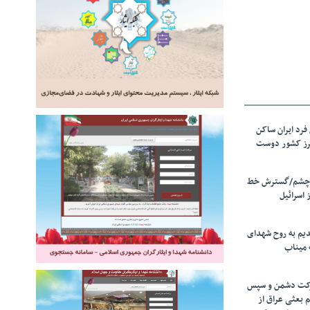
رد ایران ساکن
برز کشور دوست
ل چشم/گسترش خط
 اسرائیل
دیم به روح شهدای
 میناب
رکت دشمن و سپس
م بعثی عراق از