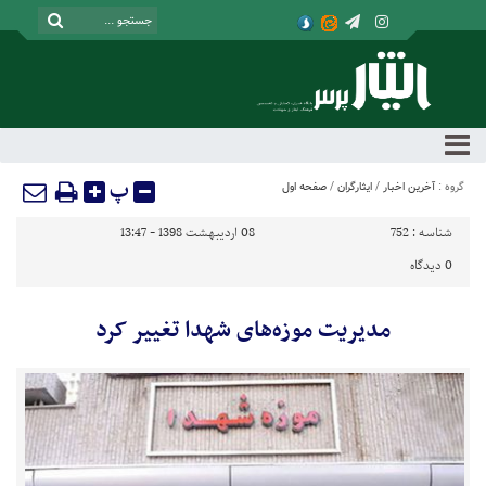
پ
گروه :
آخرین اخبار
/
ایثارگران
/
صفحه اول
شناسه :
752
08 اردیبهشت 1398 - 13:47
0
دیدگاه
مدیریت موزه‌های شهدا تغییر کرد