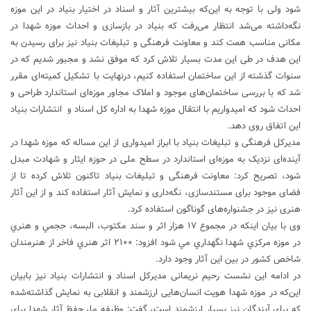
شود ولی با توجه به این‌که بیشترین آثار و اسناد در اختیار بنیاد در این موزه
نگه‌داشته می‌شد انتظار می‌رفت که بنیاد در بازسازی و احداث موزه شهدا در
مکانی مناسب همت کند و معاونت فرهنگی و تبلیغات بنیاد نیز برای رسیدن به
این هدف در طی این مدت بسیار تلاش کرد که موفق نشد و مجبور شدیم که در
سنوات گذشته از این ساختمان استفاده کنیم، درنهایت با تشکیل کمیته‌ای مقرر
شد که با بررسی ساختمان‌های موجود و املاک مجاور موزه‌ای استاندارد طراحی و
احداث شود که امیدواریم با انتقال موزه شهدا به اداره کل اسناد و انتشارات بنیاد
این اتفاق روی دهد.
مدیرکل فرهنگی و تبلیغات بنیاد با ابراز امیدواری از این مساله که موزه شهدا در
آینده‌ای نزدیک به موزه‌ای استاندارد در سطح ملی در حوزه ایثار و شهادت مبدل
شود، تصریح کرد: معاونت فرهنگی و تبلیغات بنیاد تاکنون تلاش کرده تا از
فضای موجود برای مستندسازی، نگه‌داری و نمایش آثار استفاده کند و از این آثار
هنری نیز در جشنواره‌های گوناگون استفاده کرد.
وی با بیان اینکه در مجموع ۱۷ هزار اثر و سند مكتوب، البسه، حجمي و هنري
در موزه مركزي شهدا نگهداري مي شود افزود: ۲۱۰۰ اثر هنري فاخر از هنرمندان
شاخص كشور در بين اين آثار وجود دارد.
در ادامه این نشست رحیم نریمانی مدیرکل اسناد و انتشارات بنیاد نیز بابیان
این‌که در موزه شهدا هویت انسان‌هایی ارزشمند و انقلابی به نمایش گذاشته‌شده
که برای آیندگان نیز بسیار ارزشمند است، گفت: وظیفه ما، حفظ آثار شهدا برای