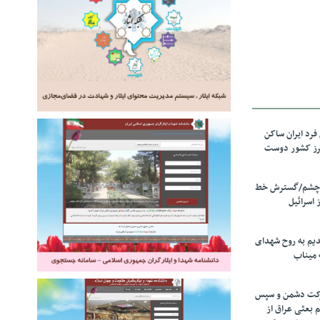
رد ایران ساکن
برز کشور دوست
ل چشم/گسترش خط
 اسرائیل
دیم به روح شهدای
 میناب
رکت دشمن و سپس
م بعثی عراق از