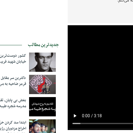
 می‌کنم.
جدیدترین مطالب
کشور دوست‌ترین ف
خیابان شهید فری
دکترین سر مقاب
قرمز ضاحیه به مرز
بغض بی پایان، تق
مدرسه شجره طیبه
ابتدا سد کردن ح
اخراج مزدوران رژی