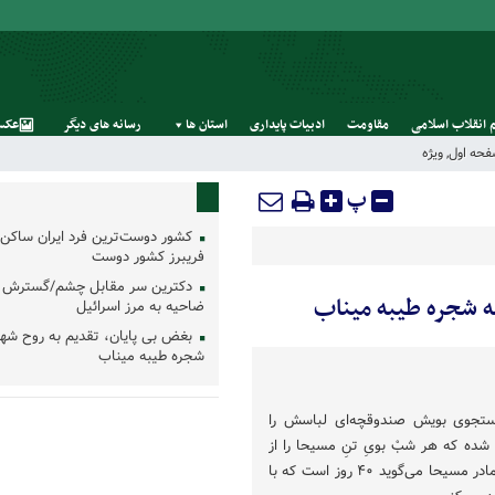
 انقلاب اسلامی
مقاومت
ادبیات پایداری
استان‌ ها
رسانه‌ های‌ دیگر
عکس
حه اول
,
ویژه
پ
کشور دوست‌ترین فرد ایران ساکن 
فریبرز کشور دوست
دکترین سر مقابل چشم/گسترش 
ه شجره طیبه میناب
ضاحیه به مرز اسرائیل
بغض بی پایان، تقدیم به روح شه
شجره طیبه میناب
 جستجوی بویش صندوقچه‌ای لباسش را
 شده که هر شبْ بویِ تنِ مسیحا را از
لباس‌هایش استشمام کنیم و مادر مسیحا می‌گوید ۴۰ روز است که با