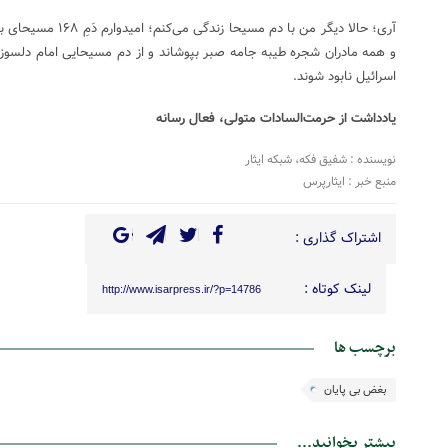
آری؛ حالا دیگر من با دم
و همه مادران شجره طیبه جامه‌ صبر بپوشاند و از دم مسیحایی امام دلسوز 
اسرائیل نابود شوند.
یادداشت از حرمت‌السادات متولی، فعال رسانه
نویسنده : شفیق فکه، شبکه ایثار
منبع خبر : ایثارپرس
اشتراک گذاری :
لینک کوتاه :
http://www.isarpress.ir/?p=14786
برچسب ها
بغض بی پایان
بیشتر بخوانید...