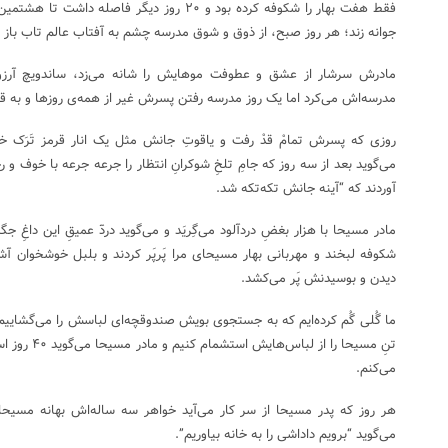
فقط هفت بهار را شکوفه کرده بود و ۲۰ روز دیگر فا
جوانه زند؛ هر روز صبح، از ذوق و شوق مدرسه چشم به آفتاب عالم تاب باز م
مادرش سرشار از عشق و عطوفت موهایش را شانه می‌زد، ساندویچ آرزوه
مدرسه‌اش می‌کرد اما یک روز مدرسه رفتن پسرش غیر از همه‌ی روزها و به قو
روزی که پسرش تمامْ قدْ رفت و یاقوتِ جانش مثل یک انار قرمز تَرَک خ
می‌گوید بعد از سه روز که جامِ تلخِ شوکرانِ انتظار را جرعه جرعه با خوف و
آوردند که “آینه جانش تکه‌تکه شد.
مادر مسیحا با هزار بغضِ دردآلود می‌گِریَد و می‌گوید دردٓ عمیقِ این داغِ 
شکوفه لبخند و مهربانی بهار مسیحای مرا پَرپَر کردند و بلبل خوشخوان آش
دیدن و بوسیدنش پَر می‌کشد.
ما گُلی گُم کرده‌ایم که به جستجوی بویش صندوقچه‌ای لباسش را می‌گشاییم؛
تنِ مسیحا را ا
می‌کنم.
هر روز که پدر مسیحا از سر کار می‌آید خواهر سه ساله‌اش بهانه مسیحا را 
می‌گوید “برویم داداشی را به خانه بیاوریم”.