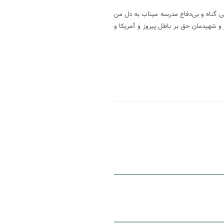
 مسیحا زندگی می‌کنم؛ امیدوارم دَمِ ۱۶۸ مسیحای بی گناه و بی‌دفاع مدرسه میناب به دل من
و شهیدمان حق بر باطل پیروز و آمریکا و