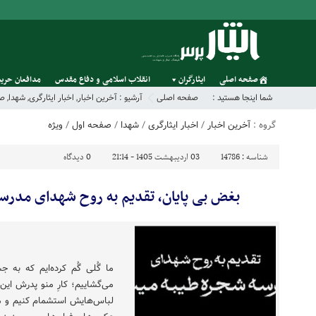
صفحه اصلی
ایثارگران
انقلاب اسلامی و دفاع مقدس
مدافعان حریم
شما اینجا هستید :
صفحه اصلی
آرشیو :
آخرین اخبار
,
اخبار ایثارگری
,
شهدا
,
صف
گروه :
آخرین اخبار
/
اخبار ایثارگری
/
شهدا
/
صفحه اول
/
ویژه
شناسه :
14786
03 اردیبهشت 1405 - 21:14
0
دیدگاه
بغض بی پایان، تقدیم به روح شهدای مدرس
ما گُلی گُم کرده‌ایم که به
می‌گشاییم؛ کارِ منو پدرش این