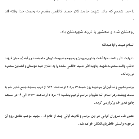
با خبر شدیم که مادر شهید جاویدالاثر حمید کاظمی مقدم به رحمت خدا رفته اند
.
روحشان شاد و محشور با فرزند شهیدشان باد.
السلام علیک یا ابا عبدالله
با نهایت تاثر و تاسف درگذشت مادری مهربان مرحومه مغفوره شادروان
حاجیه خانم رقیه ذبیحیان فرزند
کاظم،
والده محترمه شهید جاویدالاثر حمید کاظمی مقدم
را به اطلاع کلیه دوستان و آشنایان محترم
می رساند.
مراسم تشییع و تدفین آن مرحومه روز جمعه ۱۷ مرداد از ساعت ۹:۳۰ از درب مسجد جامع غدیر خم به
سمت بهشت زهرا سلام الله علیها و
مراسم ترحیم یکشنبه ۱۹ مرداد از ساعت ۱۷:۳۰ الی ۱۹ در مسجد
جامع غدیر خم برگزار می گردد.
حضور شما سروران گرامی در این مراسم و تلاوت آیاتی چند از کلام ا… مجید موجب شادی روح آن
مرحومه و تسلی خاطر بازماندگان خواهد شد.