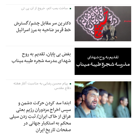
ساخت بمب اتم، خروج از ان پی تی
دکترین سر مقابل چشم/گسترش
خط قرمز ضاحیه به مرز اسرائیل
بغض بی پایان، تقدیم به روح
شهدای مدرسه شجره طیبه میناب
پیام محسن رضایی به مناسبت آغاز هفته
دفاع مقدس
ابتدا سد کردن حرکت دشمن و
سپس اخراج مزدوران رژیم بعثی
عراق از خاک ایران/ ثبتِ زدن سیلی
محکم به استکبار جهانی در
صفحات تاریخ ایران