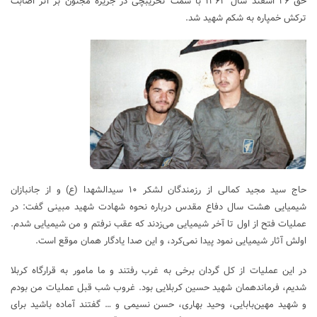
حق ۲۶ اسفند سال ۱۳۶۳ با سمت تخریبچی در جزیره مجنون بر اثر اصابت
ترکش خمپاره به شکم شهید شد.
حاج سید مجید کمالی از رزمندگان لشکر ۱۰ سیدالشهدا (ع) و از جانبازان
شیمیایی هشت سال دفاع مقدس درباره نحوه شهادت شهید مبینی گفت: در
عملیات فتح از اول تا آخر شیمیایی می‌زدند که عقب نرفتم و من شیمیایی شدم.
اولش آثار شیمیایی نمود پیدا نمی‌کرد، و این صدا یادگار همان موقع است.
در این عملیات از کل گردان برخی به غرب رفتند و ما مامور به قرارگاه کربلا
شدیم، فرماندهمان شهید حسین کربلایی بود. غروب شب قبل عملیات من بودم
و شهید مهین‌بابایی، وحید بهاری، حسن نسیمی و … گفتند آماده باشید برای