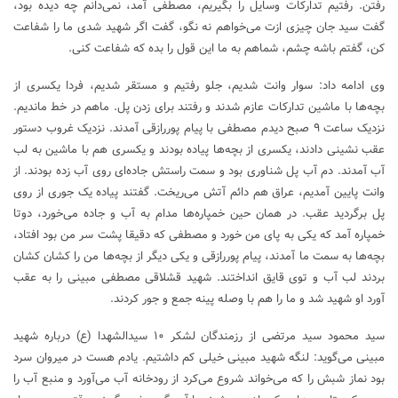
رفتن. رفتیم تدارکات وسایل را بگیریم، مصطفی آمد، نمی‌دانم چه دیده بود،
گفت سید جان چیزی ازت می‌خواهم نه نگو، گفت اگر شهید شدی ما را شفاعت
کن، گفتم باشه چشم، شماهم به ما این قول را بده که شفاعت کنی.
وی ادامه داد: سوار وانت شدیم، جلو رفتیم و مستقر شدیم، فردا یکسری از
بچه‌ها با ماشین تدارکات عازم شدند و رفتند برای زدن پل. ماهم در خط ماندیم.
نزدیک ساعت ۹ صبح دیدم مصطفی با پیام پوررازقی آمدند. نزدیک غروب دستور
عقب نشینی دادند، یکسری از بچه‌ها پیاده بودند و یکسری هم با ماشین به لب
آب آمدند. دم آب پل شناوری بود و سمت راستش جاده‌ای روی آب زده بودند. از
وانت پایین آمدیم، عراق هم دائم آتش می‌ریخت. گفتند پیاده یک جوری از روی
پل برگردید عقب. در همان حین خمپاره‌ها مدام به آب و جاده می‌خورد، دوتا
خمپاره آمد که یکی به پای من خورد و مصطفی که دقیقا پشت سر من بود افتاد،
بچه‌ها به سمت ما آمدند، پیام پوررازقی و یکی دیگر از بچه‌ها من را کشان کشان
بردند لب آب و توی قایق انداختند. شهید قشلاقی مصطفی مبینی را به عقب
آورد او شهید شد و ما را هم با وصله پینه جمع و جور کردند.
سید محمود سید مرتضی از رزمندگان لشکر ۱۰ سیدالشهدا (ع) درباره شهید
مبینی می‌گوید: لنگه شهید مبینی خیلی کم داشتیم. یادم هست در میروان سرد
بود نماز شبش را که می‌خواند شروع می‌کرد از رودخانه آب می‌آورد و منبع آب را