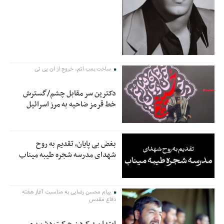
ساخت بمب اتم، خروج از ان پی تی
دکترین سر مقابل چشم/گسترش
خط قرمز ضاحیه به مرز اسرائیل
بغض بی پایان، تقدیم به روح
شهدای مدرسه شجره طیبه میناب
پیام محسن رضایی به مناسبت آغاز هفته
دفاع مقدس
ابتدا سد کردن حرکت دشمن و