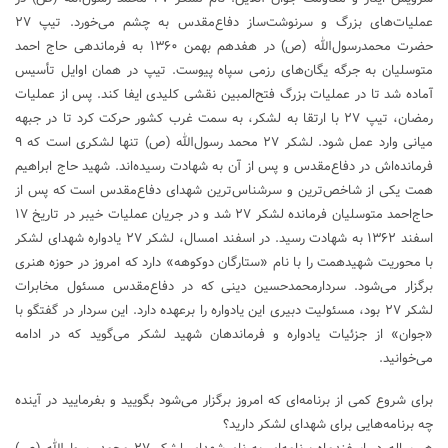
عملیات‌های بزرگ و سرنوشت‌ساز دفاع‌مقدس به چشم می‌خورد. تیپ ۲۷
حضرت محمدرسول‌الله (ص) در هفدهم بهمن ۱۳۶۰ به فرماندهی حاج احمد
متوسلیان به جرگه یگان‌های رزمی سپاه پیوست. تیپ در همان اوایل تأسیس
آماده شد تا در عملیات بزرگ فتح‌المبین نقشی کلیدی ایفا کند. پس از عملیات
رمضان، تیپ ۲۷ با ارتقا به لشکر، به سمت غرب کشور حرکت کرد تا در جبهه
میانی وارد عمل شود. لشکر ۲۷ محمد رسول‌الله (ص) تنها لشکری است که ۹
فرمانده‌اش در دفاع‌مقدس و پس از آن به شهادت رسیده‌اند. شهید حاج ابراهیم
همت یکی از شاخص‌ترین و سرشناس‌ترین شهدای دفاع‌مقدس است که پس از
حاج‌احمد متوسلیان فرمانده لشکر ۲۷ شد و در جریان عملیات خیبر در تاریخ ۱۷
اسفند ۱۳۶۲ به شهادت رسید. در اسفند امسال، لشکر ۲۷ یادواره شهدای لشکر
با محوریت شهیدهمت را با نام «ستارگان دوکوهه» دارد که امروز در حوزه هنری
برگزار می‌شود. سردارمحمدحسین دینی که در دفاع‌مقدس مسئول مخابرات
لشکر ۲۷ بود، مسئولیت دبیری این یادواره را برعهده دارد. این سردار در گفتگو با
«جوان» از جزئیات یادواره و فرماندهان شهید لشکر می‌گوید که در ادامه
می‌خوانید.
برای شروع کمی از برنامه‌ای که امروز برگزار می‌شود بگویید و بفرمایید در آینده
چه برنامه‌هایی برای شهدای لشکر دارید؟