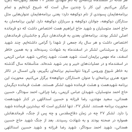
هر ساله در اسفندماه برنامه‌ای به نام شهدای لشکر ۲۷ محمد رسول‌الله (ص)
برگزار می‌کنیم. این کار را چندین سال است که شروع کرده‌ایم و تمام
برنامه‌هایمان پسوندی از نام دوکوهه دارد؛ یعنی برنامه‌هایمان عنوان‌هایی مثل
ستارگان دوکوهه، جوانان دوکوهه و سربازان دوکوهه دارد. اولین برنامه‌مان به
حاج احمد متوسلیان و شهید حاج ابراهیم همت اختصاص داشت که دو فرمانده
اصلی لشکر بودند. برنامه‌های بعدی به فرماندهان دیگر و جانشینان فرماندهان
اختصاص داشت و هر سال یاد جمعی از شهدا را گرامی داشته‌ایم. چند شهید
بزرگ و سرشناس لشکر در اسفندماه به شهادت رسیده‌اند و به همین خاطر
اسفند، ماه مهمی برایمان است. شهید همت، شهید زجاجی، شهید عباس کریمی
در اسفندماه و در عملیات‌های خیبر و بدر شهید شده‌اند. متأسفانه سال گذشته
به خاطر شیوع ویروس کرونا نتوانستیم برنامه‌ای بگیریم، ولی امسال در تالار
حوزه هنری برنامه‌ای با عنوان «ستارگان دوکوهه» برگزار می‌کنیم. محوریت این
برنامه شهیدهمت و هشت فرمانده شهید لشکر هستند. هشت فرمانده دیگرمان
حاج احمد متوسلیان، شهیدان عباس کریمی، رضا چراغی، احمد سوداگر، حسین
همدانی، سعید مهتدی، رضا فرزانه و حسین اسداللهی در کنار شهیدهمت
محوریت برنامه هستند. لشکر ۲۷، تنها لشکری است که بیشترین فرمانده شهید
را دارد. لشکر ۲۷ چه در زمان دفاع‌مقدس و چه پس از جنگ، فرماندهانش
همواره در صحنه بودند و به شهادت رسیدند. بعد از جنگ شهید حاج حسین
همدانی، شهید احمد سوداگر، شهید رضا فرزانه و شهید حسین اسداللهی