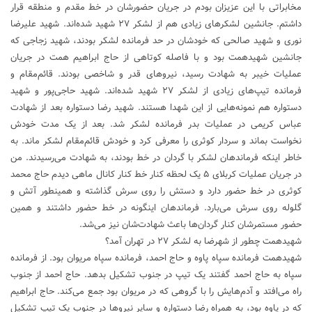
مخابراتی با این عزیزان بودم در جریان حضورشان در خط مقدم و منطقه قرار
داشتم. جانشین لشکر‌های زیادی هم از لشکر ۲۷ شهید شده‌اند. شهید علیرضا
نوری و شهید صالحی که خودشان در حد فرمانده لشکر بودند، شهید زجاجی که
جانشین شهیدهمت بود و با فاصله کوتاهی از حاج ابراهیم همت در جریان
عملیات خیبر به شهادت رسید، نیرو‌های قدر و شاخصی بودند. قائم‌مقام و
فرمانده تیپ‌های زیادی از لشکر ۲۷ شهید شده‌اند. شهید حاجی‌پور و شهید
دستواره هم نمونه‌هایی از این شهدا هستند. شهید رضا دستواره بعد از شهادت
عباس کریمی در عملیات بدر فرمانده لشکر شد. بعد از یک مدت خودش
نخواست بماند و سردار کوثری را معرفی کرد و خودش قائم‌مقام لشکر ماند. به
خاطر اینکه فرماندهان لشکر با گردان در خط بودند، به شهادت می‌رسیدند. من
در جریان عملیات کربلای ۵ یک لحظه کنار خط کنار کانال ماهی دیدم حاج محمد
کوثری در خط حضور دارد و دستش را روی سرش گذاشته و همینطور آتش و
گلوله روی سرش می‌بارد. فرماندهان اینگونه در خط حضور داشتند و همین
حضور مستمرشان کنار گردان‌ها باعث شهادت‌شان نیز می‌شد.
شهیدهمت چطور از شهرضا به لشکر ۲۷ در تهران آمد؟
شهیدهمت فرمانده سپاه پاوه و حاج احمد، فرمانده سپاه مریوان بود. از فرمانده
سپاه به حاج احمد گفتند یک تیپ در جنوب تشکیل بدهد. حاج احمد از جنوب
راه می‌افتد و آدم‌هایش را با گروهی که در مریوان بود جمع می‌کند. حاج ابراهیم
که در پاوه بود، به همراه رضا دستواره و سایر نیرو‌ها در جنوب یک تیپ تشکیل