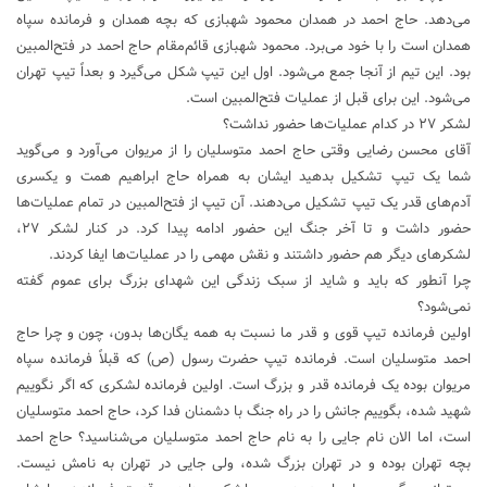
می‌دهد. حاج احمد در همدان محمود شهبازی که بچه همدان و فرمانده سپاه
همدان است را با خود می‌برد. محمود شهبازی قائم‌مقام حاج احمد در فتح‌المبین
بود. این تیم از آنجا جمع می‌شود. اول این تیپ شکل می‌گیرد و بعداً تیپ تهران
می‌شود. این برای قبل از عملیات فتح‌المبین است.
لشکر ۲۷ در کدام عملیات‌ها حضور نداشت؟
آقای محسن رضایی وقتی حاج احمد متوسلیان را از مریوان می‌آورد و می‌گوید
شما یک تیپ تشکیل بدهید ایشان به همراه حاج ابراهیم همت و یکسری
آدم‌های قدر یک تیپ تشکیل می‌دهند. آن تیپ از فتح‌المبین در تمام عملیات‌ها
حضور داشت و تا آخر جنگ این حضور ادامه پیدا کرد. در کنار لشکر ۲۷،
لشکر‌های دیگر هم حضور داشتند و نقش مهمی را در عملیات‌ها ایفا کردند.
چرا آنطور که باید و شاید از سبک زندگی این شهدای بزرگ برای عموم گفته
نمی‌شود؟
اولین فرمانده تیپ قوی و قدر ما نسبت به همه یگان‌ها بدون، چون و چرا حاج
احمد متوسلیان است. فرمانده تیپ حضرت رسول (ص) که قبلاً فرمانده سپاه
مریوان بوده یک فرمانده قدر و بزرگ است. اولین فرمانده لشکری که اگر نگوییم
شهید شده، بگوییم جانش را در راه جنگ با دشمنان فدا کرد، حاج احمد متوسلیان
است، اما الان نام جایی را به نام حاج احمد متوسلیان می‌شناسید؟ حاج احمد
بچه تهران بوده و در تهران بزرگ شده، ولی جایی در تهران به نامش نیست.