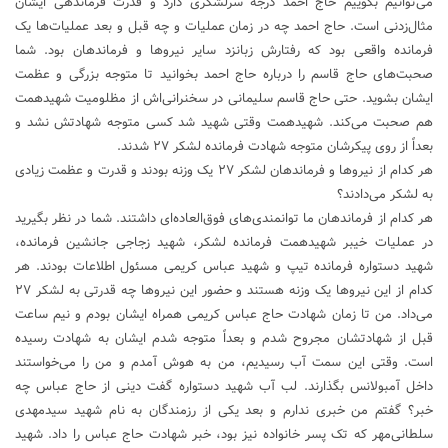
می‌توانیم بگوییم حاج احمد درجه سرلشکری دارد و قدرت فرماندهی ایشان
مثال‌زدنی است. حاج احمد چه در زمان عملیات و چه قبل و بعد عملیات‌ها یک
فرمانده واقعی بود که رفتارش زبانزد سایر نیرو‌ها و فرماندهان بود. شما
صحبت‌های حاج قاسم را درباره حاج احمد بخوانید تا متوجه بزرگی و عظمت
ایشان بشوید. حتی حاج قاسم سلیمانی در سخنرانی‌اش از مظلومیت شهیدهمت
هم صحبت می‌کند. شهیدهمت وقتی شهید شد کسی متوجه شهادتش نشد و
بعداً از روی پیکرشان متوجه شهادت فرمانده لشکر ۲۷ شدند.
هر کدام از نیرو‌ها و فرماندهان لشکر ۲۷ یک وزنه بودند و قدرت و عظمت زیادی
به لشکر می‌دادند؟
هر کدام از فرماندهان ما توانمندی‌های فوق‌العاده‌ای داشتند. شما در نظر بگیرید
در عملیات خیبر شهیدهمت فرمانده لشکر، شهید زجاجی جانشین فرمانده،
شهید دستواره فرمانده تیپ و شهید عباس کریمی مسئول اطلاعات بودند. هر
کدام از این نیرو‌ها یک وزنه هستند و حضور این نیرو‌ها چه قدرتی به لشکر ۲۷
می‌داد. من تا زمان شهادت حاج عباس کریمی همراه ایشان بودم و نیم ساعت
قبل از شهادتشان مجروح شدم و بعداً متوجه شدم ایشان به شهادت رسیده
است. وقتی این سمت آب رسیدیم، من به هوش آمدم و من را می‌خواستند
داخل آمبولانس بگذارند. لب آب شهید دستواره گفت دینی از حاج عباس چه
خبر؟ گفتم من خبری ندارم و بعد یکی از رزمندگان به نام شهید سیدمهدی
سلطانی‌مهر که تک پسر خانواده نیز بود، خبر شهادت حاج عباس را داد. شهید