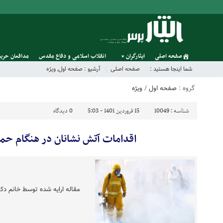
صفحه اصلی
ایثارگران
انقلاب اسلامی و دفاع مقدس
مدافعان حریم
شما اینجا هستید :
صفحه اصلی
آرشیو :
صفحه اول
,
ویژه
گروه :
صفحه اول
/
ویژه
شناسه :
10049
15 فروردین 1401 - 5:03
0
دیدگاه
اقدامات آتش نشانان در هنگام ح
مقاله ارایه شده توسط خانم دک