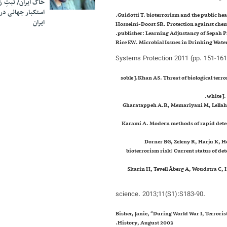
خاک ایران/ ثبتِ 
استکبار جهانی در
ایران
. Hosseini-Doost SR. Protection against chem
publisher: Learning Adjustancy of Sepah P
Systems Protection 2011 (pp. 151-161
soble J.Khan AS. Threat of biological terr
. Gharatappeh A.R, Memariyani M, Lellahi
. Karami A. Modern methods of rapid detec
. Dorner BG, Zeleny R, Harju K, H
bioterrorism risk: Current status of de
. Skarin H, Tevell Åberg A, Woudstra C
science. 2013;11(S1):S183-90.
. Bisher, Janie, “During World War I, Terror
History, August 2003.