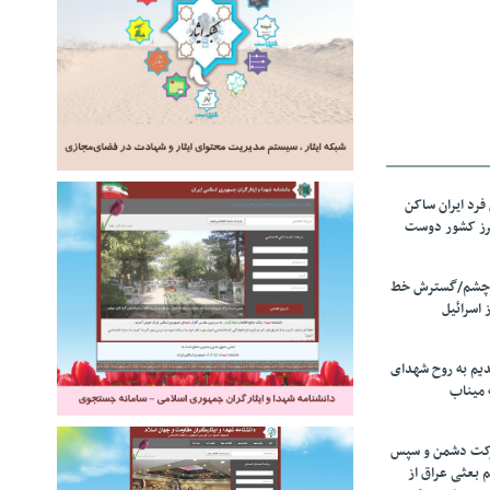
رد ایران ساکن
برز کشور دوست
ل چشم/گسترش خط
 اسرائیل
دیم به روح شهدای
 میناب
رکت دشمن و سپس
م بعثی عراق از