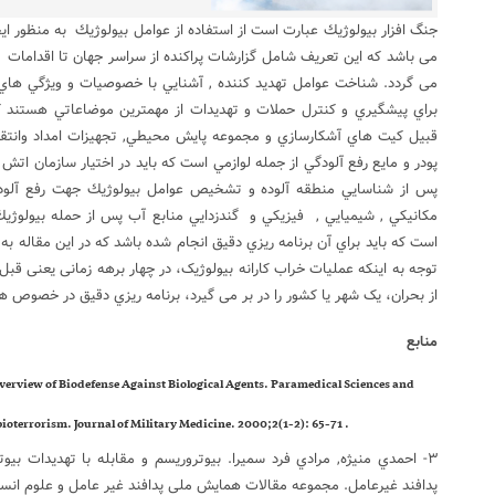
جنگ افزار بیولوژیك عبارت است از استفاده از عوامل بیولوژیك به منظور ا
می باشد که این تعریف شامل گزارشات پراکنده از سراسر جهان تا اقدام
می گردد. شناخت عوامل تهديد كننده , آشنايي با خصوصيات و ويژگي هاي 
براي پيشگيري و كنترل حملات و تهديدات از مهمترين موضاعاتي هستند كه 
قبيل كيت هاي آشكارسازي و مجموعه پايش محيطي, تجهيزات امداد وانتق
پودر و مايع رفع آلودگي از جمله لوازمي است كه بايد در اختيار سازمان اتش 
پس از شناسايي منطقه آلوده و تشخيص عوامل بيولوژيك جهت رفع آلودگي
مكانيكي , شيميايي , فيزيكي و گندزدايي منابع آب پس از حمله بيولوژي
است كه بايد براي آن برنامه ريزي دقيق انجام شده باشد كه در اين مقاله ب
توجه به اینکه عملیات خراب کارانه بیولوژیک، در چهار برهه زمانی یعنی قبل
از بحران، یک شهر یا کشور را در بر می گیرد، برنامه ریزي دقیق در خصوص 
منابع
erview of Biodefense Against Biological Agents. Paramedical Sciences and
. Hosseini-Doost R. Biological weapons and bioterrorism. Journal of Military Medicine. 2000;2(1-2): 65-71
۳- احمدي منيژه, مرادي فرد سميرا. بیوتروریسم و مقابله با تهدیدات بیو
پدافند غیرعامل. مجموعه مقالات همایش ملی پدافند غير عامل و علوم انساني.ص