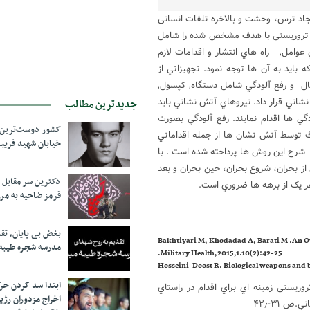
یجاد ترس، وحشت و بالاخره تلفات انسانی
ات تروریستی با هدف مشخص شده را شامل
عوامل, راه هاي انتشار و اقدامات لازم
بايد به آن ها توجه نمود. تجهيزاتي از
ال و رفع آلودگي شامل دستگاه, كپسول,
نشاني قرار داد. نيروهاي آتش نشاني بايد
جدیدترین مطالب
 ها اقدام نمايند. رفع آلودگي بصورت
کشور دوست‌ترین ف
ك توسط آتش نشان ها از جمله اقداماتي
خیابان شهید فری
ه شرح اين روش ها پرداخته شده است . با
 از بحران، شروع بحران، حین بحران و بعد
دکترین سر مقاب
هر یک از برهه ها ضروري است.
قرمز ضاحیه به مرز
بغض بی پایان، تق
Bakhtiyari M, Khodadad A, Barati M .An Ov
مدرسه شجره طیبه
Military Health,2015,1.10(2):42-25.
ابتدا سد کردن ح
تروریستی زمینه اي براي اقدام در راستاي
اخراج مزدوران رژی
 ۳۱-۴۲٫