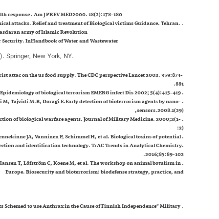
Guidotti T. bioterrorism and the public health response . Am J PREV MED2000. 18(2):178-180.
ical attacks. Relief and treatment of Biological victims Guidance. Tehran.
asdaran army of Islamic Revolution.
Rice EW. Microbial Issues in Drinking Water Security. InHandbook of Water and Wastewater
). Springer, New York, NY.
orist attac on the us food supply. The CDC perspective Lancet 2002. 359:874-
881.
. white J. Epidemiology of biological terrorism EMERG infect Dis 2002; 5(4):415-419.
 M, Tajvidi M.B, Doragi E.Early detection of bioterrorism agents by nano-
sensors.2008.1(29),
tion of biological warfare agents. Journal of Military Medicine. 2000;2(1-
2):
ennekinne JA, Vanninen P, Schimmel H, et al. Biological toxins of potential
tection and identification technology. TrAC Trends in Analytical Chemistry.
2016;85:89-102.
, Hansen T, Löfström C, Koene M, et al. The workshop on animal botulism in
Europe. Biosecurity and bioterrorism: biodefense strategy, practice, and
ists Schemed to use Anthrax in the Cause of Finnish Independence” Military