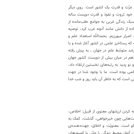
ی عزّت و قدرت یک کشور است. روی دیگر
ی خود ثروت و نفوذ و قدرت دویست ساله
سبک زندگی غربی به جوامع عقب‌مانده از
اده از دانش مانند آنچه غرب کرد، توصیه
اصرار میورزیم. بحمداللّه استعداد علم و
 که رستاخیز علمی در کشور آغاز شده و با
رشد متوسّط علم در جهان ــ به پیش رفته
نزدهم در میان بیش از دویست کشور جهان
و پدید به رتبه‌های نخستین ارتقاء داد،
لمی بوده است. ما با وجود شنا در جهت
ی است که به خاطر آن باید روز و شب خدا
 کردن ارزشهای معنوی از قبیل: اخلاص،
ضلیت‌هایی چون خیرخواهی، گذشت، کمک به
و است. معنویّت و اخلاق، جهت‌دهنده‌ی
 آنها، محیط زندگی را حتّی با کمبودهای