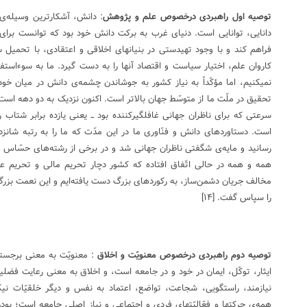
توصیه اول راهبردی درخصوص علم و پژوهش
: دانش،‌ آشکارترین وسیله‌
دانایی، توانایی است. دنیای غرب به برکت دانش خود بود که توانست برا
فراهم کند و با وجود تهیدستی در بنیانهای اخلاقی و اعتقادی، با تحمیل 
کاروان علم، اختیار سیاست و اقتصاد آنها را به دست گیرد. ما به سوءاستف
نمیکنیم، اما مؤکّداً به نیاز کشور به جوشاندن چشمه‌ی دانش در میان خود 
تحقیق در ملّت ما از متوسّط جهان بالاتر است. اکنون نزدیک به دو دهه است
سرعتی که برای ناظران جهانی غافلگیرکننده بود ــ یعنی یازده برابر شتاب 
است. دستاوردهای دانش و فنّاوری ما در این مدّت که ما را به رتبه شا
رسانید و مایه‌ی شگفتی ناظران جهانی شد و در برخی از رشته‌های حسّاس و ن
همه و همه در حالی اتّفاق افتاده که کشور دچار تحریم مالی و تحریم ع
مخالف جریان دشمن‌ساز، به رکوردهای بزرگ دست یافته‌ایم و این نعمت بزرگ
را سپاس گفت.
[۱۴]
توصیه دوم راهبردی درخصوص معنویّت و اخلاق
: معنویّت به معنی برجسته
ایثار، توکّل، ایمان در خود و در جامعه است، و اخلاق به معنی رعایت ف
نیازمند، راستگویی، شجاعت، تواضع، اعتماد به نفس و دیگر خلقیّات نیک
همه‌ی حرکتها و فعّالیّتهای فردی و اجتماعی و نیاز اصلی جامعه است؛ بودن