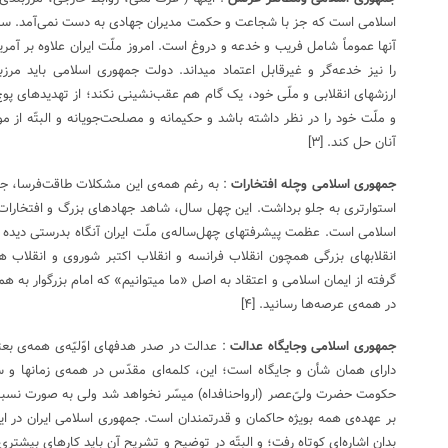
اسلامی است که جز با شجاعت و حکمت مدیران جهادی به دست نمی‌آمد. سرد
آنها عموماً شامل فریب و خدعه و دروغ است. امروز ملّت ایران علاوه‌ بر آمری
را نیز خدعه‌گر و غیرقابل اعتماد میداند. دولت جمهوری اسلامی باید مرزبن
ارزشهای انقلابی و ملّی خود، یک گام هم عقب‌نشینی نکند؛ از تهدیدهای پوچ
و ملّت خود را در نظر داشته باشد و حکیمانه و مصلحت‌جویانه و البتّه از 
آنان حل کند.
[۳]
جمهوری اسلامی وچله افتخارات
: به رغم همه‌ی این مشکلات طاقت‌فرسا، جمه
استوارتری به جلو برداشت. این چهل سال، شاهد جهادهای بزرگ و افتخارات 
اسلامی است. عظمت پیشرفتهای چهل‌ساله‌ی ملّت ایران آنگاه بدرستی دیده م
انقلابهای بزرگی همچون انقلاب فرانسه و انقلاب اکتبر شوروی و انقلاب ه
گرفته از ایمان اسلامی و اعتقاد به اصل «ما میتوانیم» که امام بزرگوار به ه
در همه‌ی عرصه‌ها رسانید.
[۴]
جمهوری اسلامی وجایگاه عدالت
: عدالت در صدر هدفهای اوّلیّه‌ی همه‌‌ی ب
دارای همان شأن و جایگاه است؛ این، کلمه‌ای مقدّس در همه‌ی زمانها و
حکومت حضرت ولیّ‌عصر (ارواحنافداه) میسّر نخواهد شد ولی به صورت نسب
بر عهده‌ی همه بویژه حاکمان و قدرتمندان است. جمهوری اسلامی ایران در این
بدان اشاره‌ای کوتاه رفت؛ و البتّه در توضیح و تشریح آن باید کارهای بیشتر