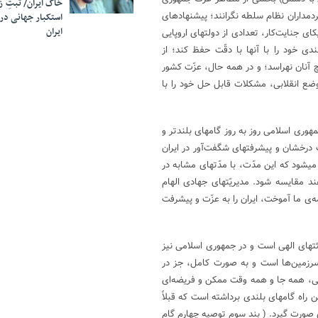
خاک ایران/ ثبتِ 
مداران نظام سلطه نگرانند؛ پیشنهادهای
استکبار جهانی در
ایران
کای جنایت‌کار، تعدادی از دولتهای اروپایی
دی خود را با آنها با دقّت حفظ کند؛ از
 آنان نهراسد؛ و در همه حال، عزّت کشور
موضع انقلابی، مشکلات قابل حل خود را با
وری اسلامی روز به روز گامهای بلندتر و
درخشان و پیشرفتهای شگفت‌آور در ایران
یشود که این مدّت، با مدّتهای مشابه در
ند مقایسه شود. مدیریّتهای جهادی الهام
مه‌ی ما آموخت، ایران را به عزّت و پیشرفت
عثتهای الهی است و در جمهوری اسلامی نیز
 سرزمین‌ها است و به صورت کامل، جز در
ی، همه جا و همه وقت ممکن و فریضه‌ای
 راه گامهای بلندی برداشته است که قبلاً
ی صورت گیرد. ( بند سوم توصیه چهارم گام