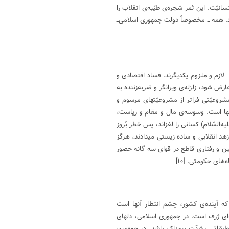
سانیّت. این ثمر شجره‌ی طیّبه‌ی انقلاب را
د. همه ــ مخصوصاً دولت جمهوری اسلامی‌ــ
 لازم و ملزوم یکدیگرند. فساد اقتصادی و
رض شود، زلزله‌ی ویرانگر و ضربه‌زننده به
روعیّتی فراتر از مشروعیّتهای مرسوم و
ظامها است. وسوسه‌ی مال و مقام و ریاست،
‌السّلام) کسانی را لغزاند، پس خطر بُروز
د انقلابی و ساده زیستی میدادند، هرگز
ین و رفتاری قاطع در قوای سه گانه حضور
گاه‌های حکومتی.
[۱۰]
که آینده‌ی کشور، چشم انتظار آنها است
‌‌ای ژرف است. در جمهوری اسلامی، دلهای
 طبقاتی بشدّت بیمناک باشد. در جمهوری