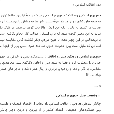
دوم انقلاب اسلامی )
جمهوری اسلامی وعدالت
: جمهوری اسلامی در شمار موفّق‌ترین حاکمیّتهای 
به همه جای کشور، و از مناطق مرفّه‌نشین شهرها به مناطق پایین‌دست آن بود
عدالت در کشور به دلیل آنکه این ارزش والا باید گوهر بی‌همتا بر تارک 
نباید به این معنی گرفته شود که برای استقرار عدالت کار انجام نگرفته اس
با بی‌عدالتی در این چهار دهه، با هیچ دوره‌ی دیگر گذشته قابل مقایسه نیست
اسلامی که مایل است پیرو حکومت علوی شناخته شود، بسی برتر از اینها ا
جمهوری اسلامی و رویکرد دینی و اخلاقی
: ……رویکرد دینی و اخلاقی در جمهو
جوانان را مجذوب کرد و فضا به سود دین و اخلاق دگرگون شد. مجاهدتهای
مقدّس، با ذکر و دعا و روحیه‌ی برادری و ایثار همراه شد و ماجراهای صدر ا
نهاد. ….
[۶]
و …..
وضعیت فعلی جمهوری اسلامی
چالش بیرونی ودرونی
: انقلاب اسلامی راه نجات از اقتصاد ضعیف و وابسته 
ولی عملکردهای ضعیف، اقتصاد کشور را از بیرون و درون دچار چالش