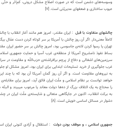
وسوسه‌ها‌ی دشمن است که در صورت اصلاح مشکل درونی، کم‌اثر و حتّی ب
عیوب ساختاری و ضعفهای مدیریّتی است.
[۷]
چالشهای متفاوت با قبل
: ایران مقتدر، امروز هم مانند آغاز انقلاب با چالش
کاملاً معنی‌دار. اگر آن روز چالش با آمریکا بر سر کوتاه کردن دست عمّال ب
تهران یا رسوا کردن لانه‌ی جاسوسی بود، امروز چالش بر سرِ حضور ایران مق
بساط نفوذ نامشروع آمریکا از منطقه‌ی غرب آسیا و حمایت جمهوری اسلام
سرزمین‌های اشغالی و دفاع از پرچم برافراشته‌ی حزب‌اللّه و مقاومت در سر
غرب جلوگیری از خرید تسلیحات ابتدایی برای ایران بود،‌ امروز مشکل او جلوگ
به نیروهای مقاومت است. و اگر آن روز گمان آمریکا آن بود که با چند ایران
خواهد توانست بر نظام اسلامی و ملّت ایران فائق آید، امروز برای مقابله‌ی
را محتاج به یک ائتلاف بزرگ از ده‌ها دولت معاند یا مرعوب میبیند و البتّه
به برکت انقلاب، اکنون در جایگاهی متعالی و شایسته‌ی ملّت ایران در چشم
دشوار در مسائل اساسی خویش است.
[۸]
جمهوری اسلامی ، و موظف بودن دولت
: استقلال و آزادی کنونی ایران اسل