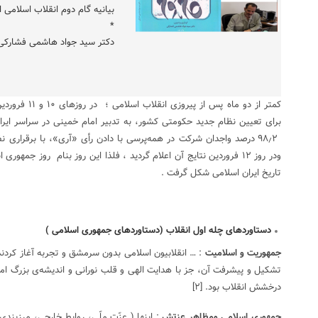
بیانیه گام دوم انقلاب اسلامی
*
دکتر سید جواد هاشمی فشارکی
برای تعیین نظام جدید حکومتی کشور، به تدبیر امام خمینی در سراسر ایران
۹۸٫۲ درصد واجدان شرکت در همه‌پرسی با دادن رأی «آری»، با برقراری 
ودر روز ۱۲ فروردین نتایج آن اعلام گردید ، فلذا این روز بنام روز جمهوری اسلامی
تاریخ ایران اسلامی شکل گرفت .
دستاوردهای چله اول انقلاب (دستاوردهای جمهوری اسلامی )
جمهوریت و اسلامیت
: … انقلابیون اسلامی بدون سرمشق و تجربه آغاز کردند 
تشکیل و پیشرفت آن، جز با هدایت الهی و قلب نورانی و اندیشه‌ی بزرگ ام
درخشش انقلاب بود.
[۲]
جمهوری اسلامی ومظاهر عزتش
: اینها ( عزّت ملّی، روابط خارجی، مرزبن