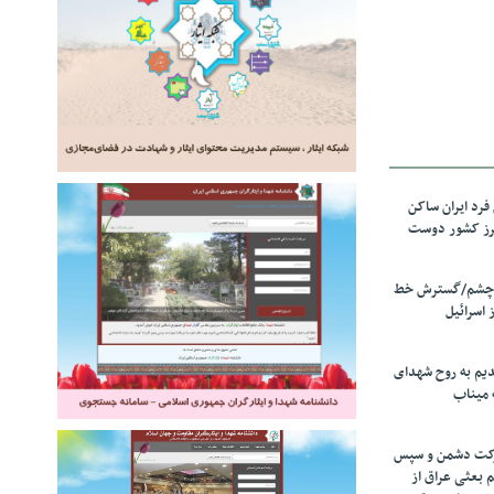
رد ایران ساکن
برز کشور دوست
ل چشم/گسترش خط
 اسرائیل
دیم به روح شهدای
 میناب
رکت دشمن و سپس
م بعثی عراق از