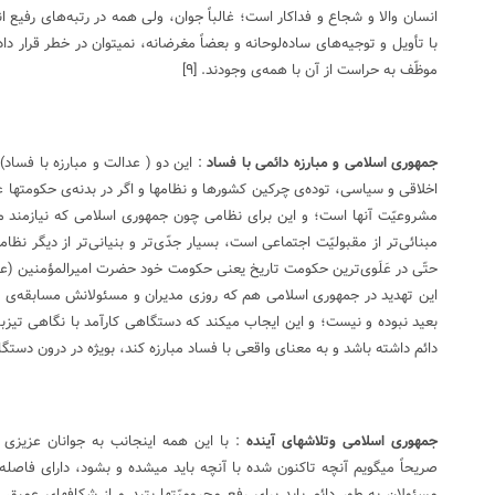
انسان والا و شجاع و فداکار است؛ غالباً جوان، ولی همه در رتبه‌های رفیع ان
با تأویل و توجیه‌های ساده‌لوحانه و بعضاً مغرضانه، نمیتوان در خطر قرار دا
موظّف به حراست از آن با همه‌ی وجودند.
[۹]
جمهوری اسلامی و مبارزه دائمی با فساد
: این دو ( عدالت و مبارزه با فساد)
اخلاقی و سیاسی، توده‌ی چرکین کشورها و نظامها و اگر در بدنه‌ی حکومتها عا
مشروعیّت آنها است؛ و این برای نظامی چون جمهوری اسلامی که نیازمند مش
مبنائی‌تر از مقبولیّت اجتماعی است، بسیار جدّی‌تر و بنیانی‌تر از دیگر ن
حتّی در عَلَوی‌ترین حکومت تاریخ یعنی حکومت خود حضرت امیر‌‌المؤمنین (علیه
این تهدید در جمهوری اسلامی هم که روزی مدیران و مسئولانش مسابقه‌ی زه
بعید نبوده و نیست؛ و این ایجاب میکند که دستگاهی کارآمد با نگاهی تیزب
دائم داشته باشد و به معنای واقعی با فساد مبارزه کند، بویژه در درون دست
جمهوری اسلامی وتلاشهای آینده
: با این همه اینجانب به جوانان عزیزی 
صریحاً میگویم آنچه تاکنون شده با آنچه باید میشده و بشود، دارای فاصله
مسئولان به طور دائم باید برای رفع محرومیّتها بتپد و از شکافهای عمیق