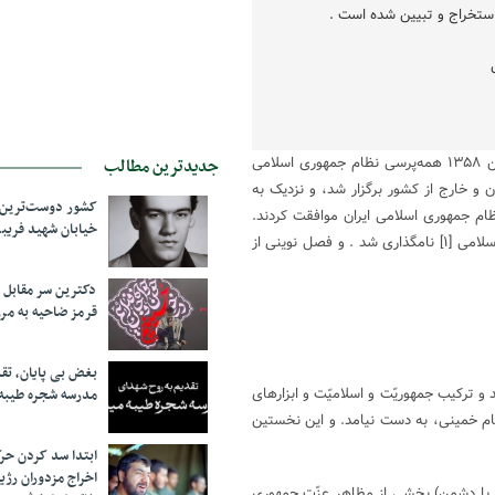
 استخراج و تبیین شده است .
کمتر از دو ماه پس از پیروزی انقلاب اسلامی ؛ در روزهای ۱۰ و ۱۱ فروردین ۱۳۵۸ همه‌پرسی نظام جمهوری اسلامی
جدیدترین مطالب
 و خارج از کشور برگزار شد، و نزدیک به
کشور دوست‌ترین ف
نظام جمهوری اسلامی ایران موافقت کردند.
خیابان شهید فری
[۱]
نامگذاری شد . و فصل نوینی از
دکترین سر مقاب
قرمز ضاحیه به مرز
بغض بی پایان، تق
و ترکیب جمهوریّت و اسلامیّت و ابزارهای
مدرسه شجره طیبه
ام خمینی، به دست نیامد. و این نخستین
ابتدا سد کردن ح
اخراج مزدوران رژی
دی با دشمن) بخشی از مظاهر عزّت جمهوری