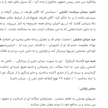
وخاطره بنی صدر رییس جمهور مخلوع را زنده کرد ، که سبیل های خود را زد و 
نامرد میدان سیاست خارجی :
سیاستی که آقای ظریف در پیش گرفته و ب
سیستم ماشه را بر ما حاکم کرد؛ آقای ظریف هیچ‌کدام از شرایط مقام معظم 
بالا سرشان گفتند که در روز اجرای برجام همه تحریم‌ها به کنار می‌روند. و
را به دلیل خیانت‌هایی که به این مملکت کردند باید به محاکمه بکشند. ( نماینده مجلس
مرد میدان نمایش :
حمایت تمام قد و تجلیل رسانه های زنجیره ای اصلاح طلب
بهانه مقاومت تمام قد او از کشورش ؛ با افتخار تیتر زده اند : «‌رئیس‌جمه
کودتای مخملین غربیها برسرکار آمد و اوکراین را به دامن غرب برد؛و به فلاک
شبه مرد
(
اشباه الرجال
)
: اى به صورت مردان عارى از مردانگى ، …كاش نه ش
آشنايى براى من، به خدا سوگند، جز پشيمانى و اندوه هيچ ثمره اى نداشت. 
گردانيديد و سينه ام را از خشم آكنده ساختيد و جام زندگيم را از شرنگ غم لب
را تباه ساختيد. ! ( خطبه ۲۷ نهج البلاغه امام علی ع ، مردان نامرد)
سخن پایانی :
غربیهای وحشی به ظاهر متمدن ، معیارهای دوگانه ای از انسانیت و حقوق بشر
می بینند و بر منافع خود با مردم جهان عمل میکنند .