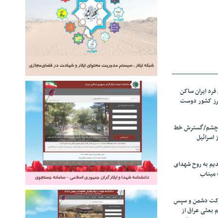
رد ایران ساکن
برز کشور دوست
ل چشم/گسترش خط
 اسرائیل
دیم به روح شهدای
 میناب
رکت دشمن و سپس
م بعثی عراق از