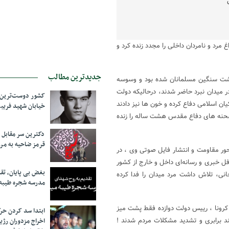
 مرد و نامردان داخلی را مجدد زنده کرد و
جدیدترین مطالب
حشت سنگین مسلمانان شده بود و وسوسه
در میدان نبرد حاضر شدند، درحالیکه دولت
کشور دوست‌ترین ف
ان اسلامی دفاع کرده و خون ها نیز دادند
خیابان شهید فری
 صحنه های دفاع مقدس هشت ساله را زنده
دکترین سر مقاب
قرمز ضاحیه به مرز
ور مقاومت و انتشار فایل صوتی وی ، در
فل خبری و رسانه‌ای داخل و خارج از کشور
بغض بی پایان، تق
انی، تلاش داشت مرد میدان را فدا کرده
مدرسه شجره طیبه
رونا ، رییس دولت دوازده فقط پشت میز
ابتدا سد کردن ح
د برابری و تشدید مشکلات مردم شدند !
اخراج مزدوران رژی