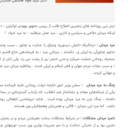
دکتر سید جواد هاشمی فشارکی
تیتر زنی روزنامه های زنجیری اصلاح طلب از رییس جمهور یهودی اوکراین ، داغ
اینکه میدان دفاعی و سیاسی و اداری ، مرد عمل میطلبد ، نه مرد حرف !
مرد میدان :
درحالیکه داعش درسوریه وعراق با جنایت و تجاوز ، سبب و
تداوم تجاوزآن به ایران و… داشتند ، مردانی مرد ، به فرماندهی حاج قاسم 
منحرف روحانی حمایت نمیکرد و حتی خنجر نیز از پشت می زد، ولی انان از کی
؛ و سبب نجات مردم جهان و فخر اسلام و ایران شدند . وخاطره مردان مرد
و جهانی کردند .
چنگ به مرد میدان :
سخن وزیر امور خارجه دولت روحانی علیه فرمانده مح
یکی از شبکه‌های معاند و نشانه‌دار ضد انقلاب، که بازتاب گسترده‌ای در محا
داشته ، چنگ زدن به مرد میدان بوده است . شاید دیپلماسی انفعالی روح
باشد، اما مرد این میدان ؛ قاانی و همرزمان وهمفکران وی هستند .
نامرد میدان مشکلات :
در شرایط مشکلات سخت معیشتی مردم و در بحران ک
نشین بود و از تحرکی نداشت و با سو مدیریت وزاری وی سبب تورمهای چن