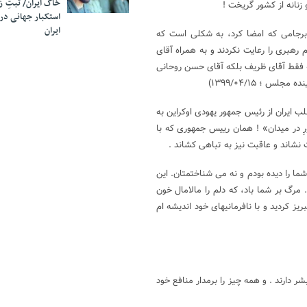
خاک ایران/ ثبتِ 
زنانه از کشور گریخت !
استکبار جهانی در
ایران
رجامی که امضا کرد، به شکلی است که
رهبری را رعایت نکردند و به همراه آقای
 نه فقط آقای ظریف بلکه آقای حسن روحانی
 ؛ ۱۳۹۹/۰۴/۱۵)
 ایران از رئیس جمهور یهودی اوکراین به
ورِ در میدان» ! همان رییس جمهوری که با
ت نشاند و عاقبت نیز به تباهی کشاند .
ما را ديده بودم و نه مى شناختمتان. اين
مرگ بر شما باد، كه دلم را مالامال خون
ريز كرديد و با نافرمانيهاى خود انديشه ام
 دارند . و همه چیز را برمدار منافع خود