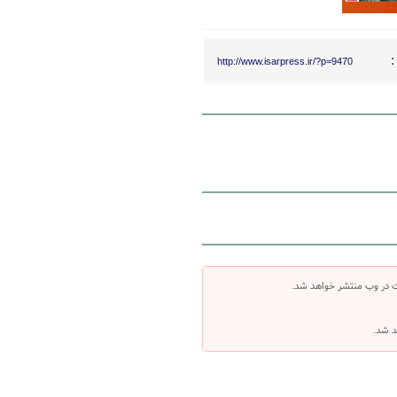
:
http://www.isarpress.ir/?p=9470
ت در وب منتشر خواهد شد.
د شد.