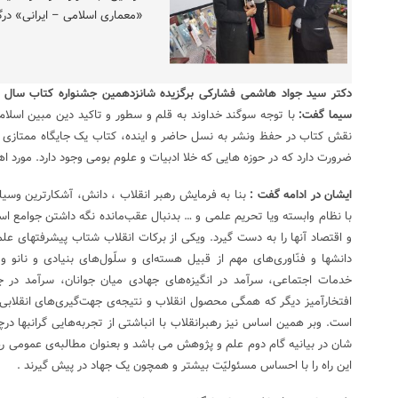
«معماری اسلامی – ایرانی» در
دکتر سید جواد هاشمی فشارکی برگزیده شانزدهمین جشنواره کتاب سال پ
سیما گفت:
با توجه سوگند خداوند به قلم و سطور و تاکید دین مبین اسلام
نقش کتاب در حفظ ونشر به نسل حاضر و اینده، کتاب یک جایگاه ممتازی 
ضرورت دارد که در حوزه هایی که خلا ادبیات و علوم بومی وجود دارد. مورد اهت
ایشان در ادامه گفت :
بنا به فرمایش رهبر انقلاب ، دانش،‌ آشکارترین وسی
با نظام وابسته ویا تحریم علمی و … بدنبال عقب‌مانده نگه داشتن جوامع اسل
و اقتصاد آنها را به دست گیرد. ویکی از برکات انقلاب شتاب پیشرفتهای علمی،
دانشها و فنّاوری‌های مهم از قبیل هسته‌ای و سلّول‌های بنیادی و نانو
خدمات اجتماعی، سرآمد در انگیزه‌های جهادی میان جوانان، سرآمد در جم
افتخارآمیز دیگر که همگی محصول انقلاب و نتیجه‌ی جهت‌گیری‌های انقلابی
است. وبر همین اساس نیز رهبرانقلاب با انباشتی از تجربه‌هایی گرانبها 
شان در بیانیه گام دوم علم و پژوهش می باشد و بعنوان مطالبه‌ی عمومی ر
این راه را با احساس مسئولیّت بیشتر و همچون یک جهاد در پیش گیرند .