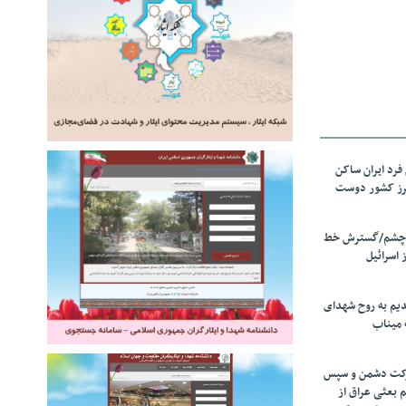
رد ایران ساکن
برز کشور دوست
ل چشم/گسترش خط
 اسرائیل
دیم به روح شهدای
 میناب
رکت دشمن و سپس
م بعثی عراق از