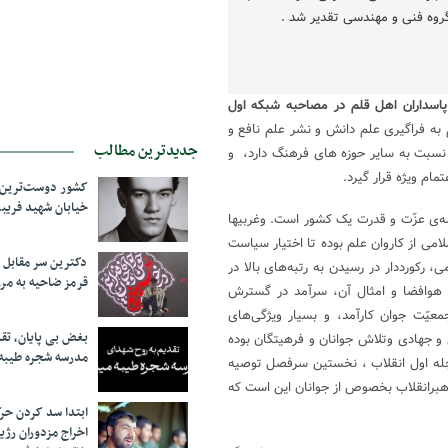
گروه فنی و مهندسی تقدیر شد .
اسداران اهل قلم در مصاحبه شبکه اول
 به فراگیری علم دانش و نشر علم نافع و
جدیدترین مطالب
نسبت به سایر حوزه های فرهنگ دارد، و
مام ویژه قرار گیرد.
کشور دوست‌ترین ف
خیابان شهید فری
له‌ی عزّت و قدرت یک کشور است. وغربیها
امی از کاروان علم بوده تا اختیار سیاست
دکترین سر مقاب
 رکورددار در رسیدن به رتبه‌های بالا در
قرمز ضاحیه به مرز
 و هوافضا و امثال آن، سرآمد در گسترش
عیّت جوان کارآمد، و بسیار ویژگی‌های
بغض بی پایان، تق
 و جهادی وتلاش جوانان و فرهیتگان بوده
مدرسه شجره طیبه
درچله اول انقلاب ، نخستین سرفصل توصیه
هبرانقلاب بخصوص از جوانان این است که
ابتدا سد کردن ح
اخراج مزدوران رژی