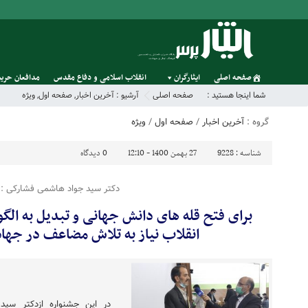
صفحه اصلی
ایثارگران
انقلاب اسلامی و دفاع مقدس
مدافعان حریم
شما اینجا هستید :
صفحه اصلی
آرشیو :
آخرین اخبار
,
صفحه اول
,
ویژه
گروه :
آخرین اخبار
/
صفحه اول
/
ویژه
شناسه :
9228
27 بهمن 1400 - 12:10
0
دیدگاه
دکتر سید جواد هاشمی فشارکی :
برای فتح قله های دانش جهانی و تبدیل به الگ
انقلاب نیاز به تلاش مضاعف در جها
در این جشنواره ازدکتر سی