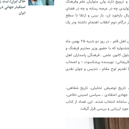
خاک ایران/ ثبتِ 
ترویج دارند ولی متولیان علم وفرهنگ
استکبار جهانی در
 تولیدی چه در عرصه رسانه و چه در فضای
ایران
 بازخورد ان، باز بینی و ارتقا تا سطح
درگام دوم انقلاب اهتمام داشته ودر یک
لازم به یاد اوری است آئین اختتامیه شانزدهمین جشنواره کتاب سال پاسداران اهل قلم ، در روز دو شنبه ۲۵ بهمن ماه
ین جشنواره که با حضور وزیر محترم فرهنگ و
ئول کانون علمی ـ فرهنگی پاسداران اهل
لاریجانی؛ نویسنده پیشکسوت ؛ و اصحاب
 برگزیدگان در شانزدهمین دوره برگزار شد و از ۱۶ رشته با تقدیم لوح مقام ، تندیس و جوایز نقدی
 مهندسی، تاریخ توصیفی تحلیلی، تاریخ شفاهی،
 جهادی اعتقادی ، سیاسی امنیتی دفاعی،
امانه انتخاب شدند. این تعداد از کتاب