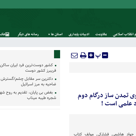
 انقلاب اسلامی
مقاومت
ادبیات پایداری
استان‌ ها
رسانه‌ های‌ دیگر
عکس
پ
کشور دوست‌ترین فرد ایران ساکن 
فریبرز کشور دوست
دکترین سر مقابل چشم/گسترش 
ضاحیه به مرز اسرائیل
بغض بی پایان، تقدیم به روح شه
وی تمدن ساز درگام دوم
شجره طیبه میناب
د علمی است !
د جواد هاشمی فشارکی مولف کتاب