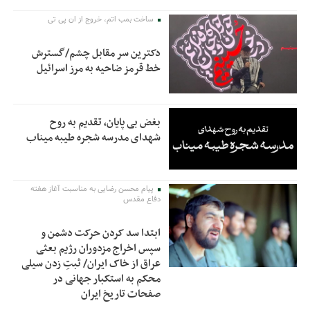
ساخت بمب اتم، خروج از ان پی تی
دکترین سر مقابل چشم/گسترش
خط قرمز ضاحیه به مرز اسرائیل
بغض بی پایان، تقدیم به روح
شهدای مدرسه شجره طیبه میناب
پیام محسن رضایی به مناسبت آغاز هفته
دفاع مقدس
ابتدا سد کردن حرکت دشمن و
سپس اخراج مزدوران رژیم بعثی
عراق از خاک ایران/ ثبتِ زدن سیلی
محکم به استکبار جهانی در
صفحات تاریخ ایران