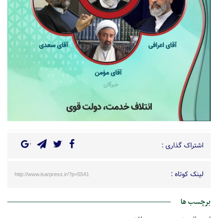
اشتراک گذاری :
لینک کوتاه :
http://www.isarpress.ir/?p=5541
برچسب ها