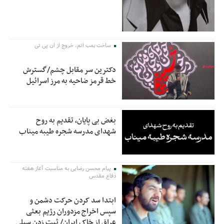
ساخت بمب اتم، خروج از ان پی تی
دکترین سر مقابل چشم/گسترش
خط قرمز ضاحیه به مرز اسرائیل
بغض بی پایان، تقدیم به روح
شهدای مدرسه شجره طیبه میناب
پیام محسن رضایی به مناسبت آغاز هفته
دفاع مقدس
ابتدا سد کردن حرکت دشمن و
سپس اخراج مزدوران رژیم بعثی
عراق از خاک ایران/ ثبتِ زدن سیلی