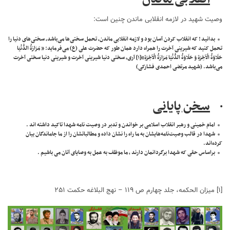
وصیت شهید در لازمه انقلابی ماندن چنین است:
بدانید ! که انقلاب کردن آسان بود و لازمه انقلابی ماندن، تحمل سختی‌ها می‌باشد، سختی‌های دنیا را
تحمل کنید که شیرینی آخرت را همراه دارد همان طور که حضرت علی (ع) می‌فرماید: « مَرَارَةُ الدُّنْيَا
حَلَاوَةُ الْآخِرَةِ وَ حَلَاوَةُ الدُّنْيَا مَرَارَةُ الْآخِرَةِ»
[۱]
آری، سختی دنیا شیرینی آخرت و شیرینی دنیا سختی آخرت
می‌باشد. (شهید مرتضی احمدی فشارکی)
·
سخن پایانی
امام خمینی و رهبر انقلاب اسلامی بر خواندن و تدبر در وصیت نامه شهدا تاکید داشته اند .
شهدا در قالب وصیت‌نامه‌هایشان به ما راه را نشان داده و مطالباتشان را از ما جاماندگان بیان
کرده‌اند.
براساس حقی که شهدا برگردانمان دارند ، ما موظف به عمل به وصایای آنان می باشیم .
[۱]
میزان الحکمه، جلد چهارم ص ۱۱۹ – نهج البلاغه حکمت ۲۵۱