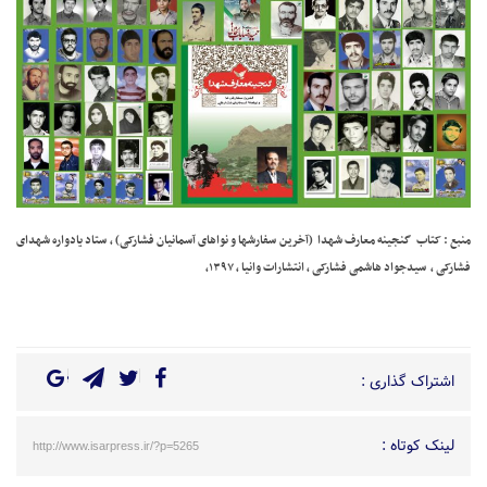
منبع : کتاب گنجینه معارف شهدا (آخرین سفارشها و نواهای آسمانیان فشارکی) ، ستاد یادواره شهدای
فشارکی ، سیدجواد هاشمی فشارکی ، انتشارات وانیا ،
۱۳۹۷
،
اشتراک گذاری :
لینک کوتاه :
http://www.isarpress.ir/?p=5265