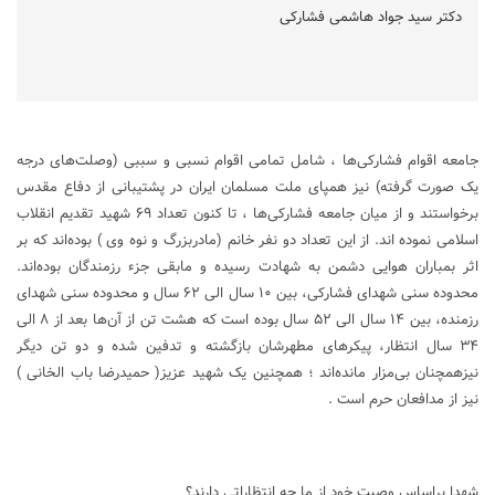
دکتر سید جواد هاشمی فشارکی
جامعه اقوام فشارکی‌ها ، شامل تمامی اقوام نسبی و سببی (وصلت‌های درجه
یک صورت گرفته) نیز همپای ملت مسلمان ایران در پشتیبانی از دفاع مقدس
برخواستند و از میان جامعه فشارکی‌ها ، تا کنون تعداد ۶۹ شهید تقدیم انقلاب
اسلامی نموده اند. از این تعداد دو نفر خانم (مادربزرگ و نوه وی ) بوده‌اند که بر
اثر بمباران هوایی دشمن به‌ شهادت رسیده و مابقی جزء رزمندگان بوده‌اند.
محدوده سنی شهدای فشارکی، بین ۱۰ سال الی ۶۲ سال و محدوده سنی شهدای
رزمنده، بین ۱۴ سال الی ۵۲ سال بوده است که هشت تن از آن‌ها بعد از ۸ الی
۳۴ سال انتظار، پیکر‌های مطهرشان بازگشته و تدفین شده و دو تن دیگر
نیزهمچنان بی‌مزار مانده‌اند ؛ همچنین یک شهید عزیز( حمیدرضا باب الخانی )
نیز از مدافعان حرم است .
شهدا براساس وصیت خود از ما چه انتظاراتی دارند؟