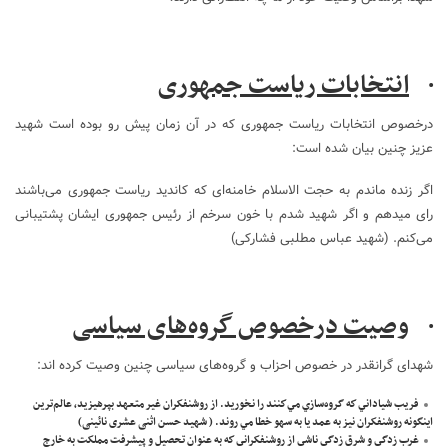
·
انتخابات ریاست جمهوری
درخصوص انتخابات ریاست جمهوری که در آن زمان پیش رو بوده است شهید
عزیز چنین بیان شده است:
اگر زنده ماندم به حجت الاسلام خامنه‌ای که کاندید ریاست جمهوری می‌باشند
رای میدهم و اگر شهید شدم با خون سرخم از رئیس جمهوری ایشان پشتیبانی
می‌کنم. (شهید عباس مطلبی فشارکی)
·
وصیت درخصوص گروه‌های سیاسی
شهدای گرانقدر در خصوص احزاب و گروه‌های سیاسی چنین وصیت کرده اند:
فريب شياداني كه گروه‌سازي مي‌كنند را نخوريد. از روشنفكران غير متعهد بپرهيزيد، عالم‌ترين
اينگونه روشنفكران نيز به عمد يا به سهو خطا مي روند. ( شهید حسن اثنی عشری نائینی)
غرب زدگى و شرق زدگى ناشى از روشنفكرانى كه به عنوان تحصيل و پيشرفت مملكت به خارج