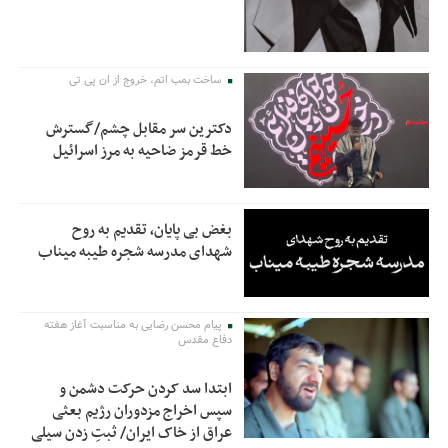
ساخت بمب اتم، خروج از ان پی تی
دکترین سر مقابل چشم/گسترش
خط قرمز ضاحیه به مرز اسرائیل
بغض بی پایان، تقدیم به روح
شهدای مدرسه شجره طیبه میناب
پیام محسن رضایی به مناسبت آغاز هفته
دفاع مقدس
ابتدا سد کردن حرکت دشمن و
سپس اخراج مزدوران رژیم بعثی
عراق از خاک ایران/ ثبتِ زدن سیلی