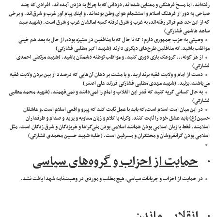
رفته‌اند. اما مسخ فرهنگى و معنايى شده‌اند، دزدانى كه با چراغ به دزدى آمده‌اند. افرادى كه چند
صباحى به دور از فرهنگ اسلام و استشمام هواى وطن بوده‌اند. و اينك پيام آور غرب و شرق‌اند. و برخى
كه از اين حد هم فراتر رفته‌اند، به غرب و شرق نرفته كعبه آمالشان غرب و شرق است. (شهید سيد
ساعد هاشمی فشاركی)
وصیتی به حزب جمهوری دارم ! که تا حال که با منافقین در ستیزه بوده، از حال به بعد هم خیلی
مواظب باشید.که منافقین طرح‌های دیگری دارند (شهید اکبر مطلبی فشارکی)
از هر گونه… گروهک بازی دوری کنید. و مواظب توطئه دشمنان باشید. (شهید مرتضی احمدی
فشارکی)
دست از امام و ولایت فقیه برندارید. و با مشت بر دهان آن‌هایی که درصدد از بین بردن ولایت فقیه
می‌باشند، بزنید. (شهید مهدی مطلبی فشارکی فرزند علی اصغر)
به حال کسانی گریه کنید که قدر این انقلاب و امام را نمی‌دانند و نمی‌فهمند. (شهید محمد مطلبی
فشارکی)
در این میان امت اسلام است،که باید با عمل ثابت کند که پیرو واقعی اسلام است.و عاشقان
حسین(ع) باید عشق خود را ثابت کنند. وگرنه با کلام و زبان معاویه و یزید و صدام و طرفداران
اسلامند. فقط با زبان اسلامی بودن همانند اسلامی بودن ملی‌گراها و غربزدگان و شرق زدگان است. مثل
اسلامی بودن گرانفروشان و محتکران و مسرفین است. ( طلبه شهید حسین محمدی فشارکی)
·
حمایت از احزاب و گروه‌های سیاسی
در حمایت از احزاب و جریانات سیاسی، هیچ مطلب و موردی در وصیت‌نامه شهدا یافت نشد.
·
انقلابی ماندن